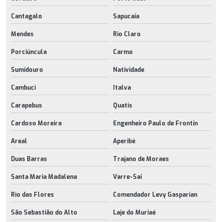
Cantagalo
Sapucaia
Mendes
Rio Claro
Porciúncula
Carmo
Sumidouro
Natividade
Cambuci
Italva
Carapebus
Quatis
Cardoso Moreira
Engenheiro Paulo de Frontin
Areal
Aperibé
Duas Barras
Trajano de Moraes
Santa Maria Madalena
Varre-Sai
Rio das Flores
Comendador Levy Gasparian
São Sebastião do Alto
Laje do Muriaé