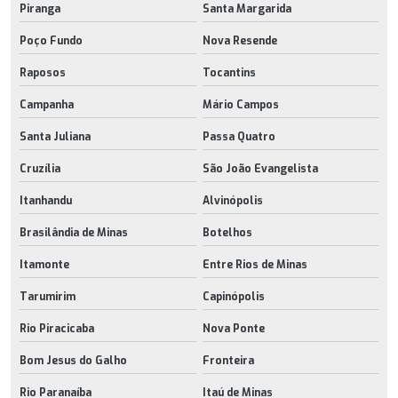
Piranga
Santa Margarida
Poço Fundo
Nova Resende
Raposos
Tocantins
Campanha
Mário Campos
Santa Juliana
Passa Quatro
Cruzília
São João Evangelista
Itanhandu
Alvinópolis
Brasilândia de Minas
Botelhos
Itamonte
Entre Rios de Minas
Tarumirim
Capinópolis
Rio Piracicaba
Nova Ponte
Bom Jesus do Galho
Fronteira
Rio Paranaíba
Itaú de Minas