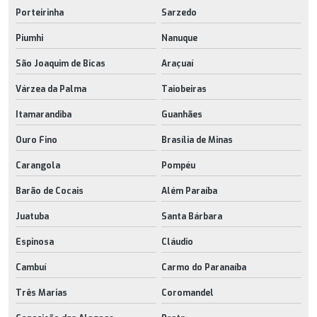
Porteirinha
Sarzedo
Piumhi
Nanuque
São Joaquim de Bicas
Araçuaí
Várzea da Palma
Taiobeiras
Itamarandiba
Guanhães
Ouro Fino
Brasília de Minas
Carangola
Pompéu
Barão de Cocais
Além Paraíba
Juatuba
Santa Bárbara
Espinosa
Cláudio
Cambuí
Carmo do Paranaíba
Três Marias
Coromandel