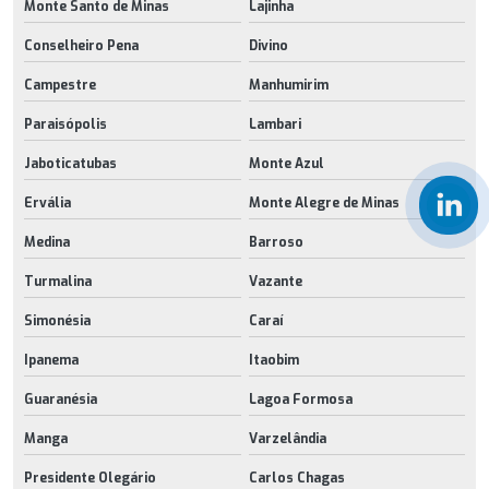
Monte Santo de Minas
Lajinha
Conselheiro Pena
Divino
Campestre
Manhumirim
Paraisópolis
Lambari
Jaboticatubas
Monte Azul
Ervália
Monte Alegre de Minas
Medina
Barroso
Turmalina
Vazante
Simonésia
Caraí
Ipanema
Itaobim
Guaranésia
Lagoa Formosa
Manga
Varzelândia
Presidente Olegário
Carlos Chagas