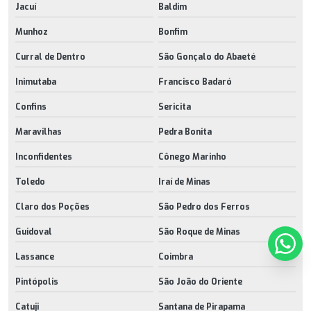
Jacuí
Baldim
Munhoz
Bonfim
Curral de Dentro
São Gonçalo do Abaeté
Inimutaba
Francisco Badaró
Confins
Sericita
Maravilhas
Pedra Bonita
Inconfidentes
Cônego Marinho
Toledo
Iraí de Minas
Claro dos Poções
São Pedro dos Ferros
Guidoval
São Roque de Minas
Lassance
Coimbra
Pintópolis
São João do Oriente
Catuji
Santana de Pirapama