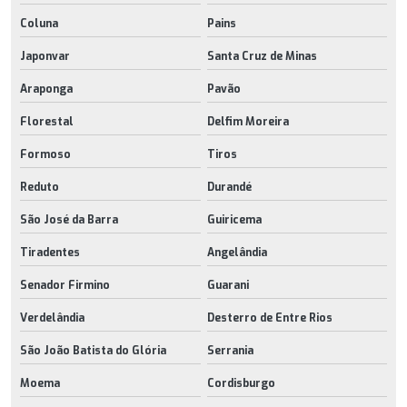
Coluna
Pains
Japonvar
Santa Cruz de Minas
Araponga
Pavão
Florestal
Delfim Moreira
Formoso
Tiros
Reduto
Durandé
São José da Barra
Guiricema
Tiradentes
Angelândia
Senador Firmino
Guarani
Verdelândia
Desterro de Entre Rios
São João Batista do Glória
Serrania
Moema
Cordisburgo