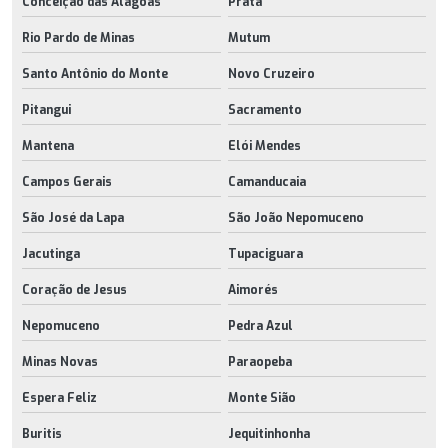
Conceição das Alagoas
Prata
Rio Pardo de Minas
Mutum
Santo Antônio do Monte
Novo Cruzeiro
Pitangui
Sacramento
Mantena
Elói Mendes
Campos Gerais
Camanducaia
São José da Lapa
São João Nepomuceno
Jacutinga
Tupaciguara
Coração de Jesus
Aimorés
Nepomuceno
Pedra Azul
Minas Novas
Paraopeba
Espera Feliz
Monte Sião
Buritis
Jequitinhonha