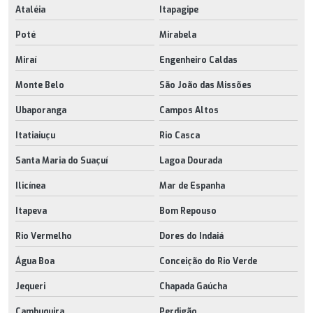
Ataléia
Itapagipe
Poté
Mirabela
Miraí
Engenheiro Caldas
Monte Belo
São João das Missões
Ubaporanga
Campos Altos
Itatiaiuçu
Rio Casca
Santa Maria do Suaçuí
Lagoa Dourada
Ilicínea
Mar de Espanha
Itapeva
Bom Repouso
Rio Vermelho
Dores do Indaiá
Água Boa
Conceição do Rio Verde
Jequeri
Chapada Gaúcha
Cambuquira
Perdigão