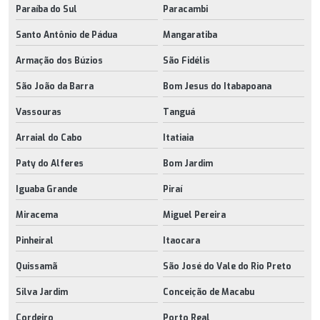
Paraíba do Sul
Paracambi
Santo Antônio de Pádua
Mangaratiba
Armação dos Búzios
São Fidélis
São João da Barra
Bom Jesus do Itabapoana
Vassouras
Tanguá
Arraial do Cabo
Itatiaia
Paty do Alferes
Bom Jardim
Iguaba Grande
Piraí
Miracema
Miguel Pereira
Pinheiral
Itaocara
Quissamã
São José do Vale do Rio Preto
Silva Jardim
Conceição de Macabu
Cordeiro
Porto Real