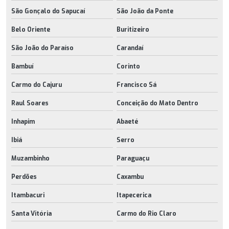
São Gonçalo do Sapucaí
São João da Ponte
Belo Oriente
Buritizeiro
São João do Paraíso
Carandaí
Bambuí
Corinto
Carmo do Cajuru
Francisco Sá
Raul Soares
Conceição do Mato Dentro
Inhapim
Abaeté
Ibiá
Serro
Muzambinho
Paraguaçu
Perdões
Caxambu
Itambacuri
Itapecerica
Santa Vitória
Carmo do Rio Claro