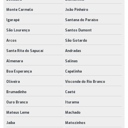
Monte Carmelo
João Pinheiro
Igarapé
Santana do Paraíso
São Lourenço
Santos Dumont
Arcos
São Gotardo
Santa Rita do Sapucaí
Andradas
Almenara
Salinas
Boa Esperança
Capelinha
Oliveira
Visconde do Rio Branco
Brumadinho
Caeté
Ouro Branco
Iturama
Mateus Leme
Machado
Jaíba
Matozinhos