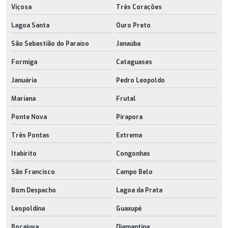
Viçosa
Três Corações
Lagoa Santa
Ouro Preto
São Sebastião do Paraíso
Janaúba
Formiga
Cataguases
Januária
Pedro Leopoldo
Mariana
Frutal
Ponte Nova
Pirapora
Três Pontas
Extrema
Itabirito
Congonhas
São Francisco
Campo Belo
Bom Despacho
Lagoa da Prata
Leopoldina
Guaxupé
Bocaiuva
Diamantina