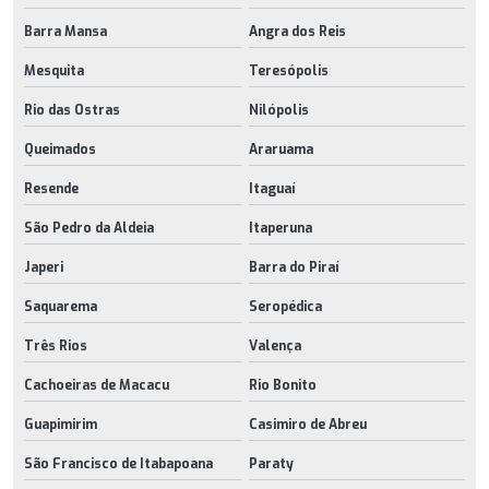
Barra Mansa
Angra dos Reis
Mesquita
Teresópolis
Rio das Ostras
Nilópolis
Queimados
Araruama
Resende
Itaguaí
São Pedro da Aldeia
Itaperuna
Japeri
Barra do Piraí
Saquarema
Seropédica
Três Rios
Valença
Cachoeiras de Macacu
Rio Bonito
Guapimirim
Casimiro de Abreu
São Francisco de Itabapoana
Paraty