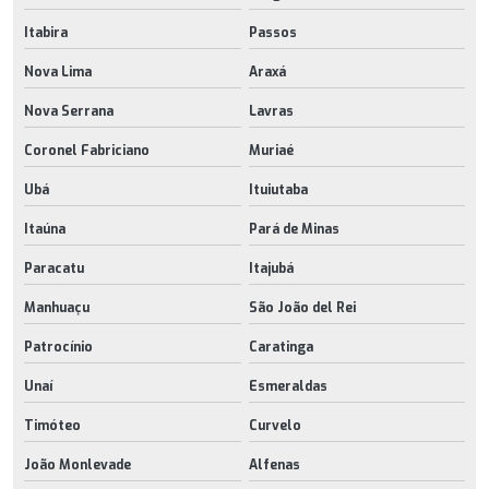
Itabira
Passos
Nova Lima
Araxá
Nova Serrana
Lavras
Coronel Fabriciano
Muriaé
Ubá
Ituiutaba
Itaúna
Pará de Minas
Paracatu
Itajubá
Manhuaçu
São João del Rei
Patrocínio
Caratinga
Unaí
Esmeraldas
Timóteo
Curvelo
João Monlevade
Alfenas