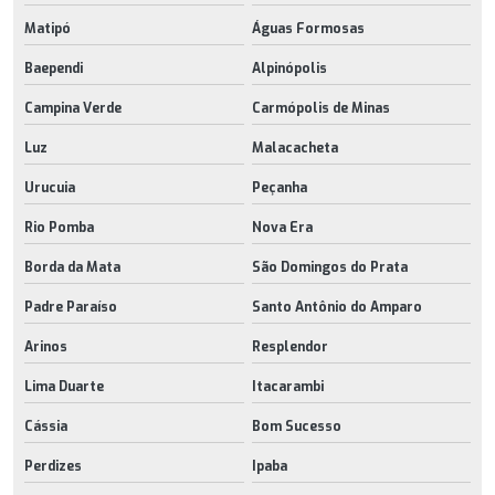
Matipó
Águas Formosas
Baependi
Alpinópolis
Campina Verde
Carmópolis de Minas
Luz
Malacacheta
Urucuia
Peçanha
Rio Pomba
Nova Era
Borda da Mata
São Domingos do Prata
Padre Paraíso
Santo Antônio do Amparo
Arinos
Resplendor
Lima Duarte
Itacarambi
Cássia
Bom Sucesso
Perdizes
Ipaba