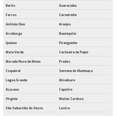
Berilo
Guaraciaba
Ferros
Carneirinho
Antônio Dias
Araújos
Arceburgo
Buenópolis
Ipuiúna
Piranguinho
Mata Verde
Cachoeira de Pajeú
Morada Nova de Minas
Prados
Coqueiral
Santana do Manhuaçu
Lagoa Grande
Miradouro
Açucena
Caputira
Virgínia
Matias Cardoso
São Sebastião do Oeste
Lontra