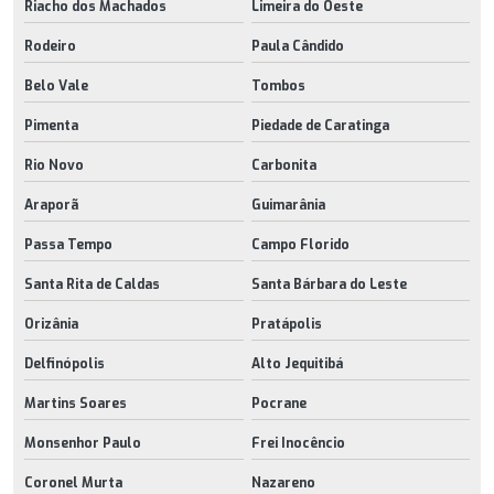
Riacho dos Machados
Limeira do Oeste
Rodeiro
Paula Cândido
Belo Vale
Tombos
Pimenta
Piedade de Caratinga
Rio Novo
Carbonita
Araporã
Guimarânia
Passa Tempo
Campo Florido
Santa Rita de Caldas
Santa Bárbara do Leste
Orizânia
Pratápolis
Delfinópolis
Alto Jequitibá
Martins Soares
Pocrane
Monsenhor Paulo
Frei Inocêncio
Coronel Murta
Nazareno