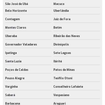
São José de Ubá
Macuco
Belo Horizonte
Uberlândia
Contagem
Juiz de Fora
Montes Claros
Betim
Uberaba
Ribeirão das Neves
Governador Valadares
Divinópolis
Ipatinga
Sete Lagoas
Santa Luzia
Ibirité
Poços de Caldas
Patos de Minas
Pouso Alegre
Teófilo Otoni
Varginha
Conselheiro Lafaiete
Sabará
Vespasiano
Barbacena
Araguari