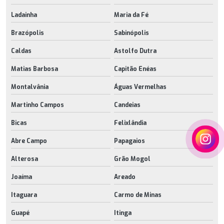
Ladainha
Maria da Fé
Brazópolis
Sabinópolis
Caldas
Astolfo Dutra
Matias Barbosa
Capitão Enéas
Montalvânia
Águas Vermelhas
Martinho Campos
Candeias
Bicas
Felixlândia
Abre Campo
Papagaios
Alterosa
Grão Mogol
Joaíma
Areado
Itaguara
Carmo de Minas
Guapé
Itinga