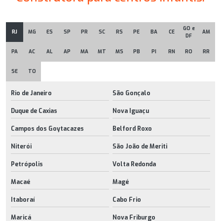
GO e
RJ
MG
ES
SP
PR
SC
RS
PE
BA
CE
AM
DF
PA
AC
AL
AP
MA
MT
MS
PB
PI
RN
RO
RR
SE
TO
Rio de Janeiro
São Gonçalo
Duque de Caxias
Nova Iguaçu
Campos dos Goytacazes
Belford Roxo
Niterói
São João de Meriti
Petrópolis
Volta Redonda
Macaé
Magé
Itaboraí
Cabo Frio
Maricá
Nova Friburgo