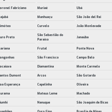
oronel Fabriciano
Muriaé
Ubá
tajubá
Manhuaçu
São João del Rei
imóteo
Curvelo
João Monlevade
São Sebastião do
uro Preto
Janaúba
Paraíso
ariana
Frutal
Ponte Nova
ongonhas
São Francisco
Campo Belo
ocaiuva
Diamantina
Monte Carmelo
antos Dumont
Arcos
São Gotardo
oa Esperança
Capelinha
Oliveira
turama
Mateus Leme
Machado
iumhi
Nanuque
São Joaquim de Bicas
uanhães
Ouro Fino
Brasília de Minas