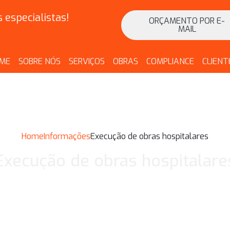
especialistas!
ORÇAMENTO POR E-
MAIL
ME
SOBRE NÓS
SERVIÇOS
OBRAS
COMPLIANCE
CLIENT
Home
Informações
Execução de obras hospitalares
Execução de obras hospitalare