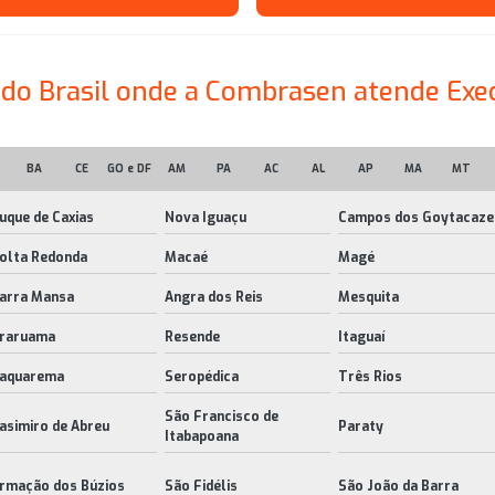
s do Brasil onde a Combrasen atende Exe
BA
CE
GO e DF
AM
PA
AC
AL
AP
MA
MT
uque de Caxias
Nova Iguaçu
Campos dos Goytacaze
olta Redonda
Macaé
Magé
arra Mansa
Angra dos Reis
Mesquita
raruama
Resende
Itaguaí
aquarema
Seropédica
Três Rios
São Francisco de
asimiro de Abreu
Paraty
Itabapoana
rmação dos Búzios
São Fidélis
São João da Barra