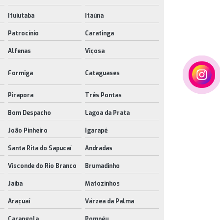
Ituiutaba
Itaúna
Patrocínio
Caratinga
Alfenas
Viçosa
Formiga
Cataguases
Pirapora
Três Pontas
Bom Despacho
Lagoa da Prata
João Pinheiro
Igarapé
Santa Rita do Sapucaí
Andradas
Visconde do Rio Branco
Brumadinho
Jaíba
Matozinhos
Araçuaí
Várzea da Palma
Carangola
Pompéu