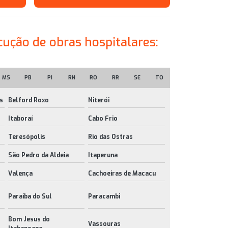
cução de obras hospitalares:
MS
PB
PI
RN
RO
RR
SE
TO
s
Belford Roxo
Niterói
Itaboraí
Cabo Frio
Teresópolis
Rio das Ostras
São Pedro da Aldeia
Itaperuna
Valença
Cachoeiras de Macacu
Paraíba do Sul
Paracambi
Bom Jesus do
Vassouras