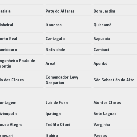
tatiaia
Paty do Alferes
Bom Jardim
inheiral
Itaocara
Quissamã
orto Real
Cantagalo
Sapucaia
umidouro
Natividade
Cambuci
ngenheiro Paulo de
Areal
Aperibé
rontin
Comendador Levy
io das Flores
São Sebastião do Alto
Gasparian
ontagem
Juiz de Fora
Montes Claros
ivinópolis
Ipatinga
Sete Lagoas
ouso Alegre
Teófilo Otoni
Varginha
raguari
Itabira
Passos