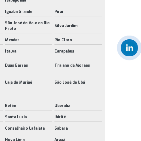
Itabapoana
Iguaba Grande
Piraí
São José do Vale do Rio
Silva Jardim
Preto
Mendes
Rio Claro
Italva
Carapebus
Duas Barras
Trajano de Moraes
Laje do Muriaé
São José de Ubá
Betim
Uberaba
Santa Luzia
Ibirité
Conselheiro Lafaiete
Sabará
Nova Lima
Araxá