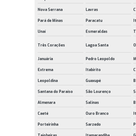
Nova Serrana
Lavras
C
Pará de Minas
Paracatu
I
Unaí
Esmeraldas
T
Três Corações
Lagoa Santa
O
Januária
Pedro Leopoldo
M
Extrema
Itabirito
C
Leopoldina
Guaxupé
B
Santana do Paraíso
São Lourenço
S
Almenara
Salinas
B
Caeté
Ouro Branco
I
Porteirinha
Sarzedo
P
Taiobeiras
Itamarandiba
G