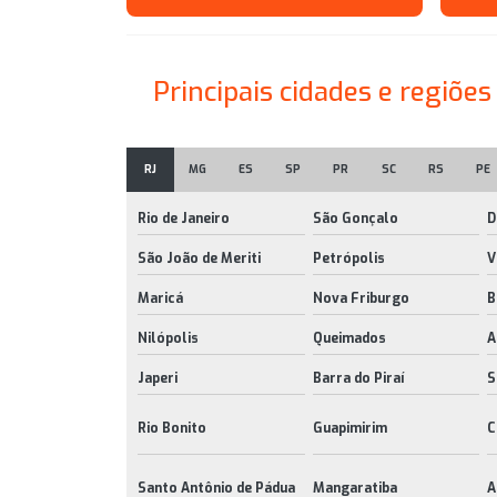
Principais cidades e regiõe
RJ
MG
ES
SP
PR
SC
RS
PE
Rio de Janeiro
São Gonçalo
D
São João de Meriti
Petrópolis
V
Maricá
Nova Friburgo
B
Nilópolis
Queimados
A
Japeri
Barra do Piraí
S
Rio Bonito
Guapimirim
C
Santo Antônio de Pádua
Mangaratiba
A