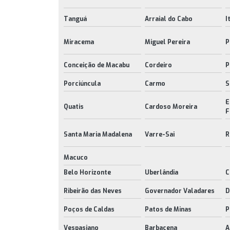
Tanguá
Arraial do Cabo
I
Miracema
Miguel Pereira
P
Conceição de Macabu
Cordeiro
P
Porciúncula
Carmo
S
E
Quatis
Cardoso Moreira
F
Santa Maria Madalena
Varre-Sai
R
Macuco
Belo Horizonte
Uberlândia
C
Ribeirão das Neves
Governador Valadares
D
Poços de Caldas
Patos de Minas
P
Vespasiano
Barbacena
A