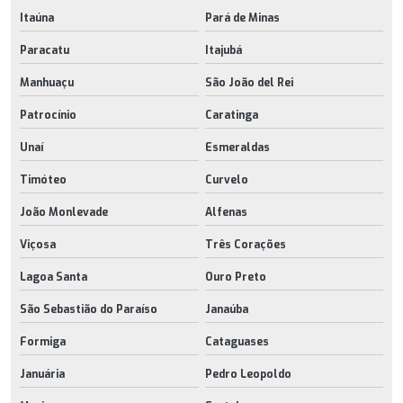
Itaúna
Pará de Minas
Paracatu
Itajubá
Manhuaçu
São João del Rei
Patrocínio
Caratinga
Unaí
Esmeraldas
Timóteo
Curvelo
João Monlevade
Alfenas
Viçosa
Três Corações
Lagoa Santa
Ouro Preto
São Sebastião do Paraíso
Janaúba
Formiga
Cataguases
Januária
Pedro Leopoldo