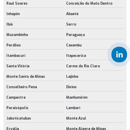
Raul Soares
Conceição do Mato Dentro
Inhapim
Abaeté
Ibiá
Serro
Muzambinho
Paraguaçu
Perdões
Caxambu
Itambacuri
Itapecerica
Santa Vitória
Carmo do Rio Claro
Monte Santo de Minas
Lajinha
Conselheiro Pena
Divino
Campestre
Manhumirim
Paraisópolis
Lambari
Jaboticatubas
Monte Azul
Ervália
Monte Alegre de Minas