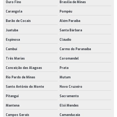
Ouro Fino
Brasília de Minas
Carangola
Pompéu
Barão de Cocais
Além Paraíba
Juatuba
Santa Bárbara
Espinosa
Cláudio
Cambuí
Carmo do Paranaíba
Três Marias
Coromandel
Conceição das Alagoas
Prata
Rio Pardo de Minas
Mutum
Santo Antônio do Monte
Novo Cruzeiro
Pitangui
Sacramento
Mantena
Elói Mendes
Campos Gerais
Camanducaia