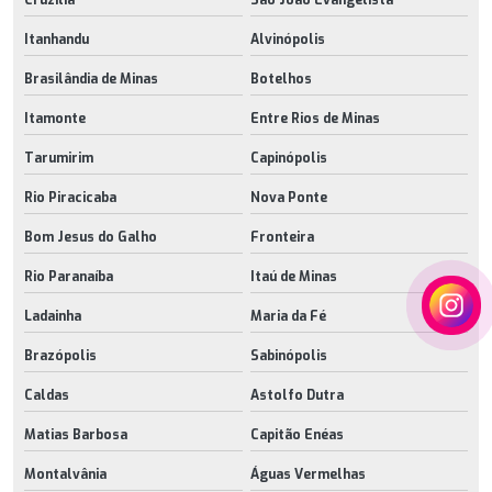
Itanhandu
Alvinópolis
Brasilândia de Minas
Botelhos
Itamonte
Entre Rios de Minas
Tarumirim
Capinópolis
Rio Piracicaba
Nova Ponte
Bom Jesus do Galho
Fronteira
Rio Paranaíba
Itaú de Minas
Ladainha
Maria da Fé
Brazópolis
Sabinópolis
Caldas
Astolfo Dutra
Matias Barbosa
Capitão Enéas
Montalvânia
Águas Vermelhas