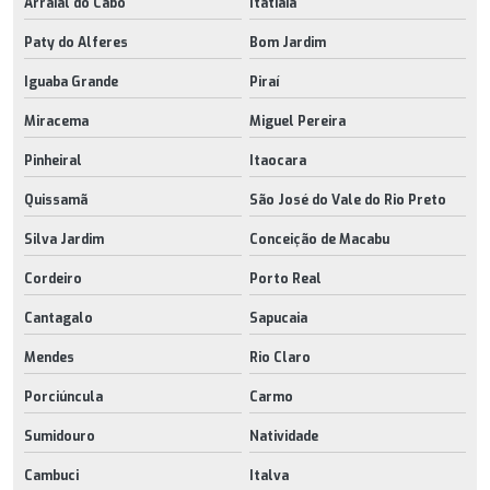
Arraial do Cabo
Itatiaia
Paty do Alferes
Bom Jardim
Iguaba Grande
Piraí
Miracema
Miguel Pereira
Pinheiral
Itaocara
Quissamã
São José do Vale do Rio Preto
Silva Jardim
Conceição de Macabu
Cordeiro
Porto Real
Cantagalo
Sapucaia
Mendes
Rio Claro
Porciúncula
Carmo
Sumidouro
Natividade
Cambuci
Italva