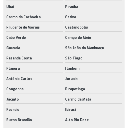
Ubaí
Piraúba
Carmo da Cachoeira
Estiva
Prudente de Morais
Caetanópolis
Cabo Verde
Campo do Meio
Gouveia
São João do Manhuaçu
Resende Costa
São Tiago
Planura
Itanhomi
Antônio Carlos
Juruaia
Congonhal
Pirapetinga
Jacinto
Carmo da Mata
Recreio
Ibiraci
Bueno Brandão
Alto Rio Doce