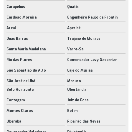
Carapebus
Quatis
Cardoso Moreira
Engenheiro Paulo de Frontin
Areal
Aperibé
Duas Barras
Trajano de Moraes
Santa Maria Madalena
Varre-Sai
Rio das Flores
Comendador Levy Gasparian
São Sebastião do Alto
Laje do Muriaé
São José de Ubá
Macuco
Belo Horizonte
Uberlândia
Contagem
Juiz de Fora
Montes Claros
Betim
Uberaba
Ribeirão das Neves
Governador Valadares
Divinópolis