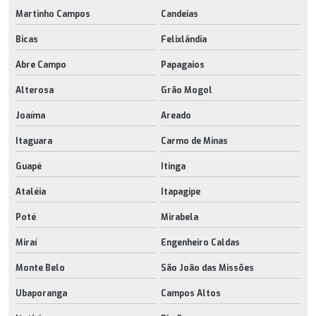
Martinho Campos
Candeias
Bicas
Felixlândia
Abre Campo
Papagaios
Alterosa
Grão Mogol
Joaíma
Areado
Itaguara
Carmo de Minas
Guapé
Itinga
Ataléia
Itapagipe
Poté
Mirabela
Miraí
Engenheiro Caldas
Monte Belo
São João das Missões
Ubaporanga
Campos Altos