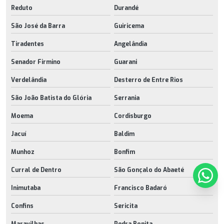
Reduto
Durandé
São José da Barra
Guiricema
Tiradentes
Angelândia
Senador Firmino
Guarani
Verdelândia
Desterro de Entre Rios
São João Batista do Glória
Serrania
Moema
Cordisburgo
Jacuí
Baldim
Munhoz
Bonfim
Curral de Dentro
São Gonçalo do Abaeté
Inimutaba
Francisco Badaró
Confins
Sericita
Maravilhas
Pedra Bonita