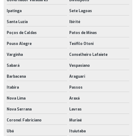
Ipatinga
Sete Lagoas
Santa Luzia
Ibirité
Poços de Caldas
Patos de Minas
Pouso Alegre
Teófilo Otoni
Varginha
Conselheiro Lafaiete
Sabará
Vespasiano
Barbacena
Araguari
Itabira
Passos
Nova Lima
Araxá
Nova Serrana
Lavras
Coronel Fabriciano
Muriaé
Ubá
Ituiutaba