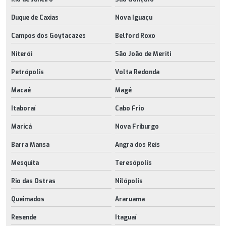
Duque de Caxias
Nova Iguaçu
Campos dos Goytacazes
Belford Roxo
Niterói
São João de Meriti
Petrópolis
Volta Redonda
Macaé
Magé
Itaboraí
Cabo Frio
Maricá
Nova Friburgo
Barra Mansa
Angra dos Reis
Mesquita
Teresópolis
Rio das Ostras
Nilópolis
Queimados
Araruama
Resende
Itaguaí