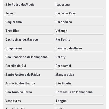
São Pedro da Aldeia
Itaperuna
Japeri
Barra do Piraí
Saquarema
Seropédica
Três Rios
Valença
Cachoeiras de Macacu
Rio Bonito
Guapimirim
Casimiro de Abreu
São Francisco de Itabapoana
Paraty
Paraíba do Sul
Paracambi
Santo Antônio de Pádua
Mangaratiba
Armação dos Búzios
São Fidélis
São João da Barra
Bom Jesus do Itabapoana
Vassouras
Tanguá