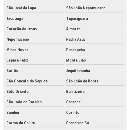
São José da Lapa
São João Nepomuceno
Jacutinga
Tupaciguara
Coração de Jesus
Aimorés
Nepomuceno
Pedra Azul
Minas Novas
Paraopeba
Espera Feliz
Monte Sião
Buritis
Jequitinhonha
São Gonçalo do Sapucaí
São João da Ponte
Belo Oriente
Buritizeiro
São João do Paraíso
Carandaí
Bambuí
Corinto
Carmo do Cajuru
Francisco Sá