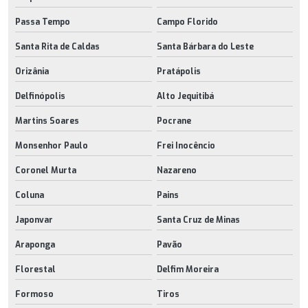
Passa Tempo
Campo Florido
Santa Rita de Caldas
Santa Bárbara do Leste
Orizânia
Pratápolis
Delfinópolis
Alto Jequitibá
Martins Soares
Pocrane
Monsenhor Paulo
Frei Inocêncio
Coronel Murta
Nazareno
Coluna
Pains
Japonvar
Santa Cruz de Minas
Araponga
Pavão
Florestal
Delfim Moreira
Formoso
Tiros