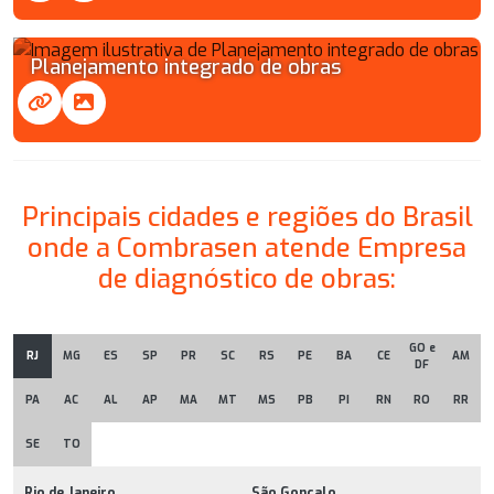
Planejamento integrado de obras
Principais cidades e regiões do Brasil
onde a Combrasen atende Empresa
de diagnóstico de obras:
GO e
RJ
MG
ES
SP
PR
SC
RS
PE
BA
CE
AM
DF
PA
AC
AL
AP
MA
MT
MS
PB
PI
RN
RO
RR
SE
TO
Rio de Janeiro
São Gonçalo