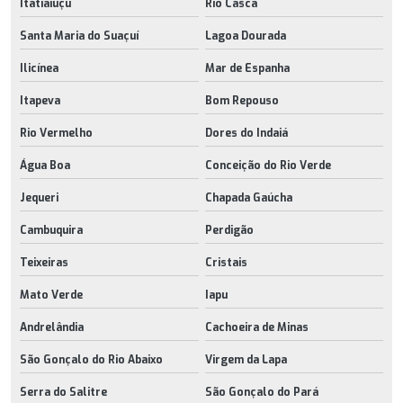
Itatiaiuçu
Rio Casca
Santa Maria do Suaçuí
Lagoa Dourada
Ilicínea
Mar de Espanha
Itapeva
Bom Repouso
Rio Vermelho
Dores do Indaiá
Água Boa
Conceição do Rio Verde
Jequeri
Chapada Gaúcha
Cambuquira
Perdigão
Teixeiras
Cristais
Mato Verde
Iapu
Andrelândia
Cachoeira de Minas
São Gonçalo do Rio Abaixo
Virgem da Lapa
Serra do Salitre
São Gonçalo do Pará