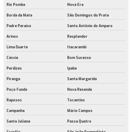
Rio Pomba
Nova Era
Borda da Mata
São Domingos do Prata
Padre Paraíso
Santo Antônio do Amparo
Arinos
Resplendor
Lima Duarte
Itacarambi
Cássia
Bom Sucesso
Perdizes
Ipaba
Piranga
Santa Margarida
Poço Fundo
Nova Resende
Raposos
Tocantins
Campanha
Mário Campos
Santa Juliana
Passa Quatro
Cruzília
São João Evangelista