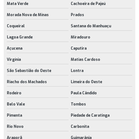
Mata Verde
Cachoeira de Pajeú
Morada Nova de Minas
Prados
Coqueiral
Santana do Manhuaçu
Lagoa Grande
Miradouro
Açucena
Caputira
Virgínia
Matias Cardoso
São Sebastião do Oeste
Lontra
Riacho dos Machados
Limeira do Oeste
Rodeiro
Paula Cândido
Belo Vale
Tombos
Pimenta
Piedade de Caratinga
Rio Novo
Carbonita
Araporã
Guimarânia