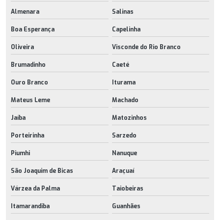
Almenara
Salinas
Boa Esperança
Capelinha
Oliveira
Visconde do Rio Branco
Brumadinho
Caeté
Ouro Branco
Iturama
Mateus Leme
Machado
Jaíba
Matozinhos
Porteirinha
Sarzedo
Piumhi
Nanuque
São Joaquim de Bicas
Araçuaí
Várzea da Palma
Taiobeiras
Itamarandiba
Guanhães