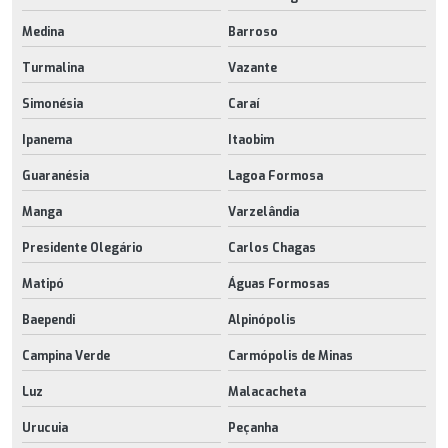
Medina
Barroso
Turmalina
Vazante
Simonésia
Caraí
Ipanema
Itaobim
Guaranésia
Lagoa Formosa
Manga
Varzelândia
Presidente Olegário
Carlos Chagas
Matipó
Águas Formosas
Baependi
Alpinópolis
Campina Verde
Carmópolis de Minas
Luz
Malacacheta
Urucuia
Peçanha