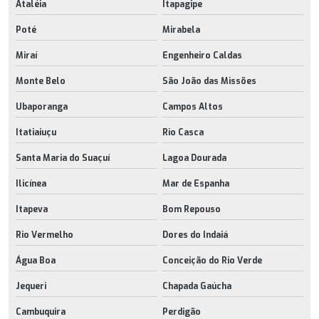
Ataléia
Itapagipe
Poté
Mirabela
Miraí
Engenheiro Caldas
Monte Belo
São João das Missões
Ubaporanga
Campos Altos
Itatiaiuçu
Rio Casca
Santa Maria do Suaçuí
Lagoa Dourada
Ilicínea
Mar de Espanha
Itapeva
Bom Repouso
Rio Vermelho
Dores do Indaiá
Água Boa
Conceição do Rio Verde
Jequeri
Chapada Gaúcha
Cambuquira
Perdigão