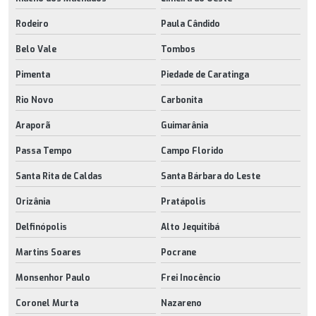
Rodeiro
Paula Cândido
Belo Vale
Tombos
Pimenta
Piedade de Caratinga
Rio Novo
Carbonita
Araporã
Guimarânia
Passa Tempo
Campo Florido
Santa Rita de Caldas
Santa Bárbara do Leste
Orizânia
Pratápolis
Delfinópolis
Alto Jequitibá
Martins Soares
Pocrane
Monsenhor Paulo
Frei Inocêncio
Coronel Murta
Nazareno