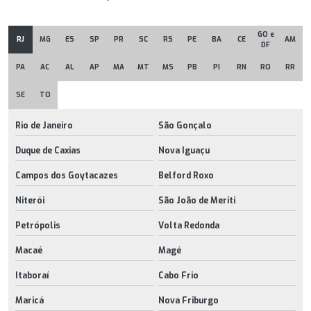
GO e
RJ
MG
ES
SP
PR
SC
RS
PE
BA
CE
AM
DF
PA
AC
AL
AP
MA
MT
MS
PB
PI
RN
RO
RR
SE
TO
Rio de Janeiro
São Gonçalo
Duque de Caxias
Nova Iguaçu
Campos dos Goytacazes
Belford Roxo
Niterói
São João de Meriti
Petrópolis
Volta Redonda
Macaé
Magé
Itaboraí
Cabo Frio
Maricá
Nova Friburgo