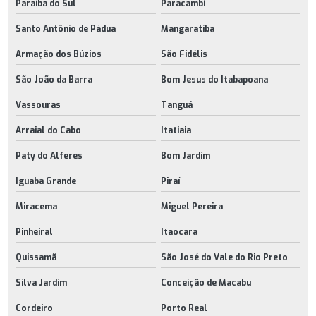
Paraíba do Sul
Paracambi
Santo Antônio de Pádua
Mangaratiba
Armação dos Búzios
São Fidélis
São João da Barra
Bom Jesus do Itabapoana
Vassouras
Tanguá
Arraial do Cabo
Itatiaia
Paty do Alferes
Bom Jardim
Iguaba Grande
Piraí
Miracema
Miguel Pereira
Pinheiral
Itaocara
Quissamã
São José do Vale do Rio Preto
Silva Jardim
Conceição de Macabu
Cordeiro
Porto Real