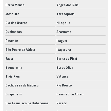
Barra Mansa
Angra dos Reis
Mesquita
Teresópolis
Rio das Ostras
Nilópolis
Queimados
Araruama
Resende
Itaguaí
São Pedro da Aldeia
Itaperuna
Japeri
Barra do Piraí
Saquarema
Seropédica
Três Rios
Valença
Cachoeiras de Macacu
Rio Bonito
Guapimirim
Casimiro de Abreu
São Francisco de Itabapoana
Paraty