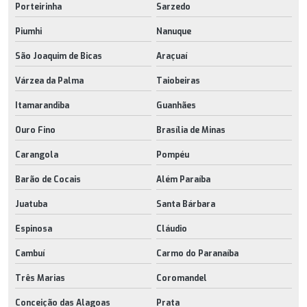
Porteirinha
Sarzedo
Piumhi
Nanuque
São Joaquim de Bicas
Araçuaí
Várzea da Palma
Taiobeiras
Itamarandiba
Guanhães
Ouro Fino
Brasília de Minas
Carangola
Pompéu
Barão de Cocais
Além Paraíba
Juatuba
Santa Bárbara
Espinosa
Cláudio
Cambuí
Carmo do Paranaíba
Três Marias
Coromandel
Conceição das Alagoas
Prata