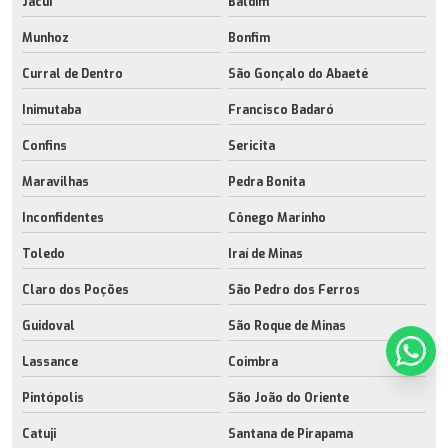
Jacuí
Baldim
Munhoz
Bonfim
Curral de Dentro
São Gonçalo do Abaeté
Inimutaba
Francisco Badaró
Confins
Sericita
Maravilhas
Pedra Bonita
Inconfidentes
Cônego Marinho
Toledo
Iraí de Minas
Claro dos Poções
São Pedro dos Ferros
Guidoval
São Roque de Minas
Lassance
Coimbra
Pintópolis
São João do Oriente
Catuji
Santana de Pirapama