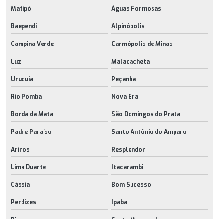
Matipó
Águas Formosas
Baependi
Alpinópolis
Campina Verde
Carmópolis de Minas
Luz
Malacacheta
Urucuia
Peçanha
Rio Pomba
Nova Era
Borda da Mata
São Domingos do Prata
Padre Paraíso
Santo Antônio do Amparo
Arinos
Resplendor
Lima Duarte
Itacarambi
Cássia
Bom Sucesso
Perdizes
Ipaba