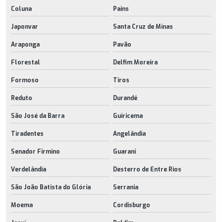
Coluna
Pains
Japonvar
Santa Cruz de Minas
Araponga
Pavão
Florestal
Delfim Moreira
Formoso
Tiros
Reduto
Durandé
São José da Barra
Guiricema
Tiradentes
Angelândia
Senador Firmino
Guarani
Verdelândia
Desterro de Entre Rios
São João Batista do Glória
Serrania
Moema
Cordisburgo