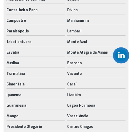
Conselheiro Pena
Divino
Campestre
Manhumirim
Paraisópolis
Lambari
Jaboticatubas
Monte Azul
Ervália
Monte Alegre de Minas
Medina
Barroso
Turmalina
Vazante
Simonésia
Caraí
Ipanema
Itaobim
Guaranésia
Lagoa Formosa
Manga
Varzelândia
Presidente Olegário
Carlos Chagas