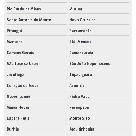
Rio Pardo de Minas
Mutum
Santo Antônio do Monte
Novo Cruzeiro
Pitangui
Sacramento
Mantena
Elói Mendes
Campos Gerais
Camanducaia
São José da Lapa
São João Nepomuceno
Jacutinga
Tupaciguara
Coração de Jesus
Aimorés
Nepomuceno
Pedra Azul
Minas Novas
Paraopeba
Espera Feliz
Monte Sião
Buritis
Jequitinhonha