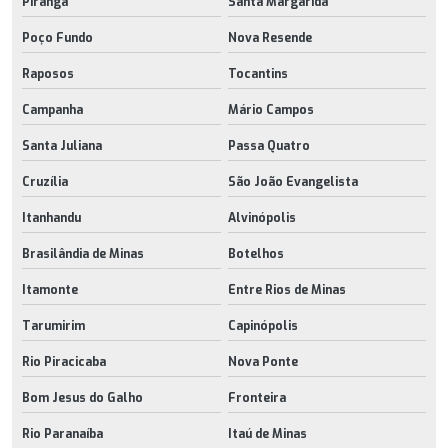
Piranga
Santa Margarida
Poço Fundo
Nova Resende
Raposos
Tocantins
Campanha
Mário Campos
Santa Juliana
Passa Quatro
Cruzília
São João Evangelista
Itanhandu
Alvinópolis
Brasilândia de Minas
Botelhos
Itamonte
Entre Rios de Minas
Tarumirim
Capinópolis
Rio Piracicaba
Nova Ponte
Bom Jesus do Galho
Fronteira
Rio Paranaíba
Itaú de Minas