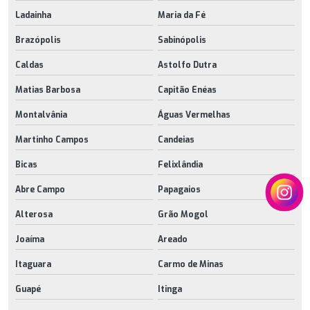
Ladainha
Maria da Fé
Brazópolis
Sabinópolis
Caldas
Astolfo Dutra
Matias Barbosa
Capitão Enéas
Montalvânia
Águas Vermelhas
Martinho Campos
Candeias
Bicas
Felixlândia
Abre Campo
Papagaios
Alterosa
Grão Mogol
Joaíma
Areado
Itaguara
Carmo de Minas
Guapé
Itinga