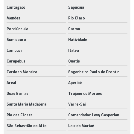
Cantagalo
Sapucaia
Mendes
Rio Claro
Porciúncula
Carmo
Sumidouro
Natividade
Cambuci
Italva
Carapebus
Quatis
Cardoso Moreira
Engenheiro Paulo de Frontin
Areal
Aperibé
Duas Barras
Trajano de Moraes
Santa Maria Madalena
Varre-Sai
Rio das Flores
Comendador Levy Gasparian
São Sebastião do Alto
Laje do Muriaé