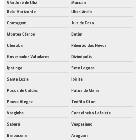
São José de Ubá
Macuco
Belo Horizonte
Uberlândia
Contagem
Juiz de Fora
Montes Claros
Betim
Uberaba
Ribeirão das Neves
Governador Valadares
Divinópolis
Ipatinga
Sete Lagoas
Santa Luzia
Ibirité
Poços de Caldas
Patos de Minas
Pouso Alegre
Teófilo Otoni
Varginha
Conselheiro Lafaiete
Sabará
Vespasiano
Barbacena
Araguari