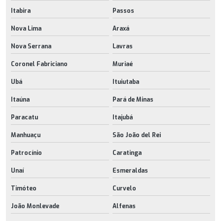
Itabira
Passos
Nova Lima
Araxá
Nova Serrana
Lavras
Coronel Fabriciano
Muriaé
Ubá
Ituiutaba
Itaúna
Pará de Minas
Paracatu
Itajubá
Manhuaçu
São João del Rei
Patrocínio
Caratinga
Unaí
Esmeraldas
Timóteo
Curvelo
João Monlevade
Alfenas