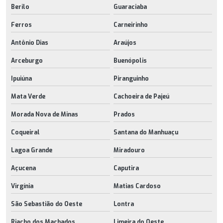
Berilo
Guaraciaba
Ferros
Carneirinho
Antônio Dias
Araújos
Arceburgo
Buenópolis
Ipuiúna
Piranguinho
Mata Verde
Cachoeira de Pajeú
Morada Nova de Minas
Prados
Coqueiral
Santana do Manhuaçu
Lagoa Grande
Miradouro
Açucena
Caputira
Virgínia
Matias Cardoso
São Sebastião do Oeste
Lontra
Riacho dos Machados
Limeira do Oeste