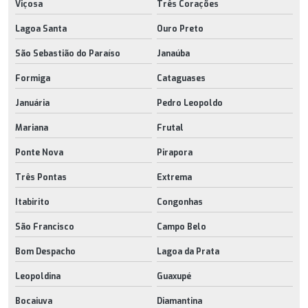
Viçosa
Três Corações
Lagoa Santa
Ouro Preto
São Sebastião do Paraíso
Janaúba
Formiga
Cataguases
Januária
Pedro Leopoldo
Mariana
Frutal
Ponte Nova
Pirapora
Três Pontas
Extrema
Itabirito
Congonhas
São Francisco
Campo Belo
Bom Despacho
Lagoa da Prata
Leopoldina
Guaxupé
Bocaiuva
Diamantina