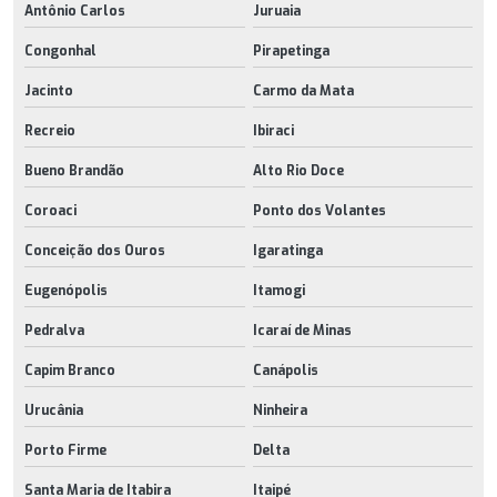
Antônio Carlos
Juruaia
Congonhal
Pirapetinga
Jacinto
Carmo da Mata
Recreio
Ibiraci
Bueno Brandão
Alto Rio Doce
Coroaci
Ponto dos Volantes
Conceição dos Ouros
Igaratinga
Eugenópolis
Itamogi
Pedralva
Icaraí de Minas
Capim Branco
Canápolis
Urucânia
Ninheira
Porto Firme
Delta
Santa Maria de Itabira
Itaipé