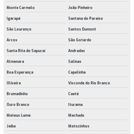
Monte Carmelo
João Pinheiro
Igarapé
Santana do Paraíso
São Lourenço
Santos Dumont
Arcos
São Gotardo
Santa Rita do Sapucaí
Andradas
Almenara
Salinas
Boa Esperança
Capelinha
Oliveira
Visconde do Rio Branco
Brumadinho
Caeté
Ouro Branco
Iturama
Mateus Leme
Machado
Jaíba
Matozinhos