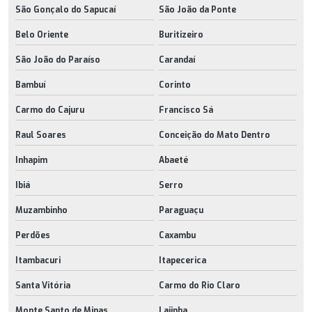
São Gonçalo do Sapucaí
São João da Ponte
Belo Oriente
Buritizeiro
São João do Paraíso
Carandaí
Bambuí
Corinto
Carmo do Cajuru
Francisco Sá
Raul Soares
Conceição do Mato Dentro
Inhapim
Abaeté
Ibiá
Serro
Muzambinho
Paraguaçu
Perdões
Caxambu
Itambacuri
Itapecerica
Santa Vitória
Carmo do Rio Claro
Monte Santo de Minas
Lajinha