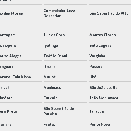
rontin
Comendador Levy
io das Flores
São Sebastião do Alto
Gasparian
ontagem
Juiz de Fora
Montes Claros
ivinópolis
Ipatinga
Sete Lagoas
ouso Alegre
Teófilo Otoni
Varginha
raguari
Itabira
Passos
oronel Fabriciano
Muriaé
Ubá
tajubá
Manhuaçu
São João del Rei
imóteo
Curvelo
João Monlevade
São Sebastião do
uro Preto
Janaúba
Paraíso
ariana
Frutal
Ponte Nova