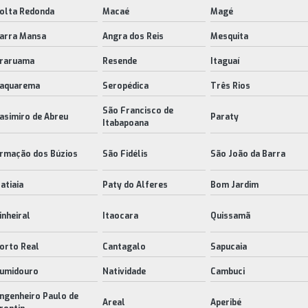
olta Redonda
Macaé
Magé
arra Mansa
Angra dos Reis
Mesquita
raruama
Resende
Itaguaí
aquarema
Seropédica
Três Rios
São Francisco de
asimiro de Abreu
Paraty
Itabapoana
rmação dos Búzios
São Fidélis
São João da Barra
tatiaia
Paty do Alferes
Bom Jardim
inheiral
Itaocara
Quissamã
orto Real
Cantagalo
Sapucaia
umidouro
Natividade
Cambuci
ngenheiro Paulo de
Areal
Aperibé