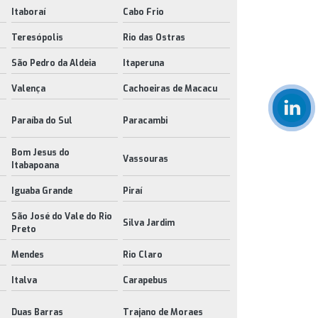
Itaboraí
Cabo Frio
Teresópolis
Rio das Ostras
São Pedro da Aldeia
Itaperuna
Valença
Cachoeiras de Macacu
Paraíba do Sul
Paracambi
Bom Jesus do
Vassouras
Itabapoana
Iguaba Grande
Piraí
São José do Vale do Rio
Silva Jardim
Preto
Mendes
Rio Claro
Italva
Carapebus
Duas Barras
Trajano de Moraes