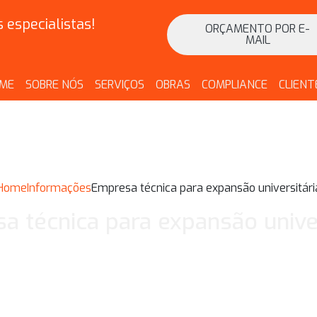
especialistas!
ORÇAMENTO POR E-
MAIL
ME
SOBRE NÓS
SERVIÇOS
OBRAS
COMPLIANCE
CLIENT
Home
Informações
Empresa técnica para expansão universitári
a técnica para expansão univer