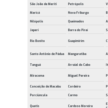
São João de Meriti
Petrópolis
V
Maricá
Nova Friburgo
B
Nilópolis
Queimados
A
Japeri
Barra do Piraí
S
Rio Bonito
Guapimirim
C
Santo Antônio de Pádua
Mangaratiba
A
Tanguá
Arraial do Cabo
I
Miracema
Miguel Pereira
P
Conceição de Macabu
Cordeiro
P
Porciúncula
Carmo
S
E
Quatis
Cardoso Moreira