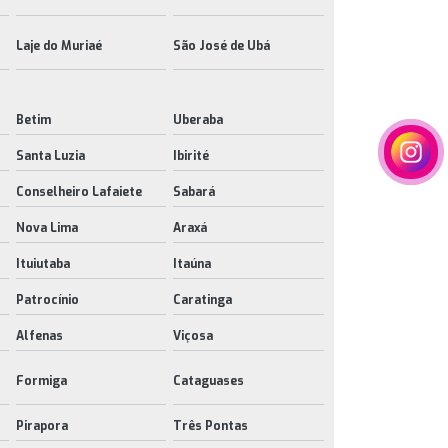
Laje do Muriaé
São José de Ubá
Betim
Uberaba
Santa Luzia
Ibirité
Conselheiro Lafaiete
Sabará
Nova Lima
Araxá
Ituiutaba
Itaúna
Patrocínio
Caratinga
Alfenas
Viçosa
Formiga
Cataguases
Pirapora
Três Pontas