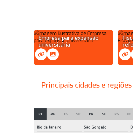
Empresa para expansão
Fisc
universitária
ref
Principais cidades e regiõ
RJ
MG
ES
SP
PR
SC
RS
PE
Rio de Janeiro
São Gonçalo
D