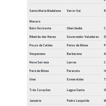
F
Santa Maria Madalena
Varre-Sai
R
Macuco
Belo Horizonte
Uberlândia
C
Ribeirão das Neves
Governador Valadares
D
Poços de Caldas
Patos de Minas
P
Vespasiano
Barbacena
A
Nova Serrana
Lavras
C
Pará de Minas
Paracatu
I
Unaí
Esmeraldas
T
Três Corações
Lagoa Santa
O
Januária
Pedro Leopoldo
M