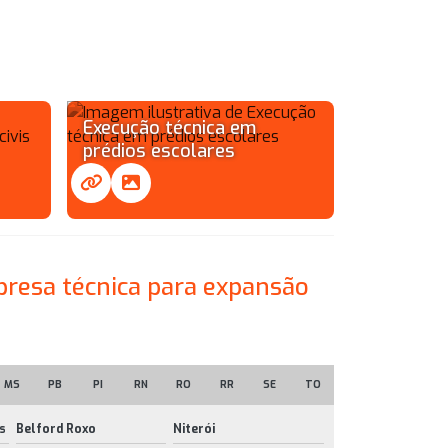
Execução técnica em
prédios escolares
presa técnica para expansão
MS
PB
PI
RN
RO
RR
SE
TO
s
Belford Roxo
Niterói