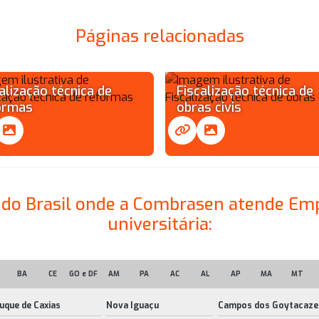
Páginas relacionadas
alização técnica de
Fiscalização técnica de
ormas
obras civis
es do Brasil onde a Combrasen atende Em
universitária:
BA
CE
GO e DF
AM
PA
AC
AL
AP
MA
MT
uque de Caxias
Nova Iguaçu
Campos dos Goytacaze