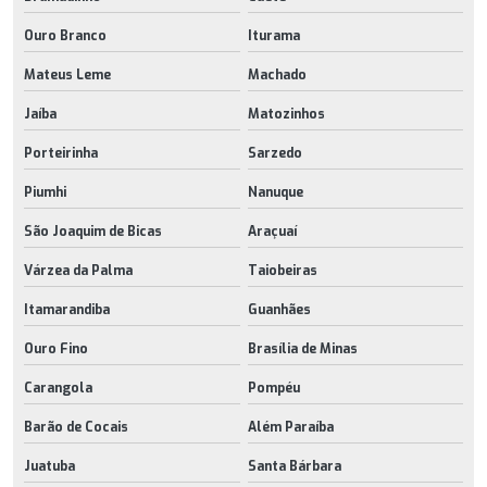
Ouro Branco
Iturama
Mateus Leme
Machado
Jaíba
Matozinhos
Porteirinha
Sarzedo
Piumhi
Nanuque
São Joaquim de Bicas
Araçuaí
Várzea da Palma
Taiobeiras
Itamarandiba
Guanhães
Ouro Fino
Brasília de Minas
Carangola
Pompéu
Barão de Cocais
Além Paraíba
Juatuba
Santa Bárbara