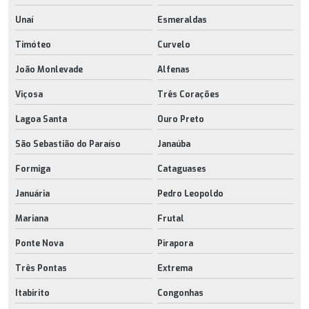
Unaí
Esmeraldas
Timóteo
Curvelo
João Monlevade
Alfenas
Viçosa
Três Corações
Lagoa Santa
Ouro Preto
São Sebastião do Paraíso
Janaúba
Formiga
Cataguases
Januária
Pedro Leopoldo
Mariana
Frutal
Ponte Nova
Pirapora
Três Pontas
Extrema
Itabirito
Congonhas