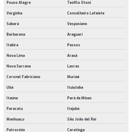
Pouso Alegre
Teófilo Otoni
Varginha
Conselheiro Lafaiete
Sabará
Vespasiano
Barbacena
Araguari
Itabira
Passos
Nova Lima
Araxá
Nova Serrana
Lavras
Coronel Fabriciano
Muriaé
Ubá
Ituiutaba
Itaúna
Pará de Minas
Paracatu
Itajubá
Manhuaçu
São João del Rei
Patrocínio
Caratinga