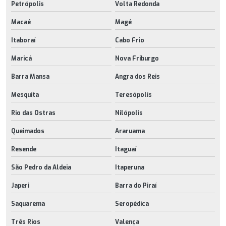
Petrópolis
Volta Redonda
Macaé
Magé
Itaboraí
Cabo Frio
Maricá
Nova Friburgo
Barra Mansa
Angra dos Reis
Mesquita
Teresópolis
Rio das Ostras
Nilópolis
Queimados
Araruama
Resende
Itaguaí
São Pedro da Aldeia
Itaperuna
Japeri
Barra do Piraí
Saquarema
Seropédica
Três Rios
Valença