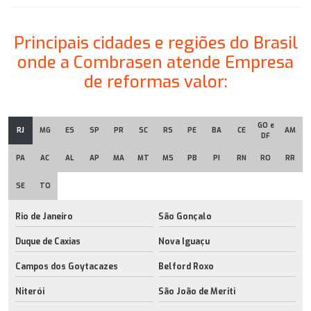
Principais cidades e regiões do Brasil
onde a Combrasen atende Empresa
de reformas valor:
GO e
RJ
MG
ES
SP
PR
SC
RS
PE
BA
CE
AM
DF
PA
AC
AL
AP
MA
MT
MS
PB
PI
RN
RO
RR
SE
TO
Rio de Janeiro
São Gonçalo
Duque de Caxias
Nova Iguaçu
Campos dos Goytacazes
Belford Roxo
Niterói
São João de Meriti