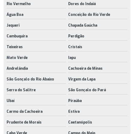
Rio Vermelho
Dores do Indaiá
Água Boa
Conceição do Rio Verde
Jequeri
Chapada Gaúcha
Cambuquira
Perdigão
Teixeiras
Cristais
Mato Verde
Iapu
Andrelândia
Cachoeira de Minas
São Gonçalo do Rio Abaixo
Virgem da Lapa
Serra do Salitre
São Gonçalo do Pará
Ubaí
Piraúba
Carmo da Cachoeira
Estiva
Prudente de Morais
Caetanópolis
Cabo Verde
Campo do Meio