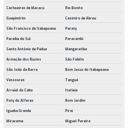
Cachoeiras de Macacu
Rio Bonito
Guapimirim
Casimiro de Abreu
São Francisco de Itabapoana
Paraty
Paraíba do Sul
Paracambi
Santo Antônio de Pádua
Mangaratiba
Armação dos Búzios
São Fidélis
São João da Barra
Bom Jesus do Itabapoana
Vassouras
Tanguá
Arraial do Cabo
Itatiaia
Paty do Alferes
Bom Jardim
Iguaba Grande
Piraí
Miracema
Miguel Pereira