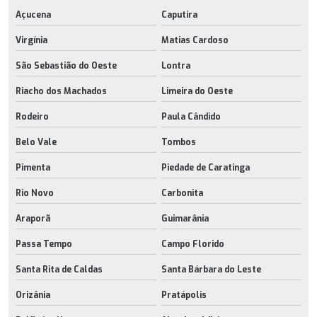
Açucena
Caputira
Virgínia
Matias Cardoso
São Sebastião do Oeste
Lontra
Riacho dos Machados
Limeira do Oeste
Rodeiro
Paula Cândido
Belo Vale
Tombos
Pimenta
Piedade de Caratinga
Rio Novo
Carbonita
Araporã
Guimarânia
Passa Tempo
Campo Florido
Santa Rita de Caldas
Santa Bárbara do Leste
Orizânia
Pratápolis