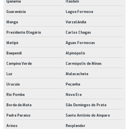
Ipanema
Itaobim
Guaranésia
Lagoa Formosa
Manga
Varzelândia
Presidente Olegário
Carlos Chagas
Matipó
Águas Formosas
Baependi
Alpinópolis
Campina Verde
Carmópolis de Minas
Luz
Malacacheta
Urucuia
Peçanha
Rio Pomba
Nova Era
Borda da Mata
São Domingos do Prata
Padre Paraíso
Santo Antônio do Amparo
Arinos
Resplendor