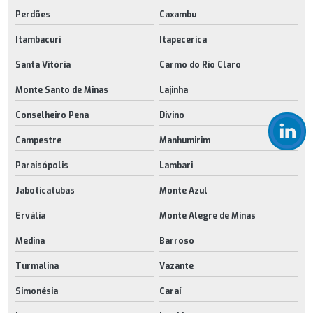
Perdões
Caxambu
Itambacuri
Itapecerica
Santa Vitória
Carmo do Rio Claro
Monte Santo de Minas
Lajinha
Conselheiro Pena
Divino
Campestre
Manhumirim
Paraisópolis
Lambari
Jaboticatubas
Monte Azul
Ervália
Monte Alegre de Minas
Medina
Barroso
Turmalina
Vazante
Simonésia
Caraí