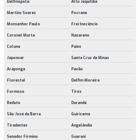
Delfinópolis
Alto Jequitibá
Martins Soares
Pocrane
Monsenhor Paulo
Frei Inocêncio
Coronel Murta
Nazareno
Coluna
Pains
Japonvar
Santa Cruz de Minas
Araponga
Pavão
Florestal
Delfim Moreira
Formoso
Tiros
Reduto
Durandé
São José da Barra
Guiricema
Tiradentes
Angelândia
Senador Firmino
Guarani