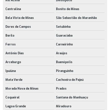
Rio Acima
Divisópolis
Centralina
Bonito de Minas
Bela Vista de Minas
São Sebastião do Maranhão
Dores de Campos
Setubinha
Berilo
Guaraciaba
Ferros
Carneirinho
Antônio Dias
Araújos
Arceburgo
Buenópolis
Ipuiúna
Piranguinho
Mata Verde
Cachoeira de Pajeú
Morada Nova de Minas
Prados
Coqueiral
Santana do Manhuaçu
Lagoa Grande
Miradouro