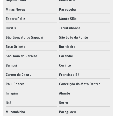
Nepomuceno
Pedra Azul
Minas Novas
Paraopeba
Espera Feliz
Monte Sião
Buritis
Jequitinhonha
São Gonçalo do Sapucaí
São João da Ponte
Belo Oriente
Buritizeiro
São João do Paraíso
Carandaí
Bambuí
Corinto
Carmo do Cajuru
Francisco Sá
Raul Soares
Conceição do Mato Dentro
Inhapim
Abaeté
Ibiá
Serro
Muzambinho
Paraguaçu