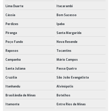
Lima Duarte
Itacarambi
Cássia
Bom Sucesso
Perdizes
Ipaba
Piranga
Santa Margarida
Poço Fundo
Nova Resende
Raposos
Tocantins
Campanha
Mário Campos
Santa Juliana
Passa Quatro
Cruzília
São João Evangelista
Itanhandu
Alvinópolis
Brasilândia de Minas
Botelhos
Itamonte
Entre Rios de Minas