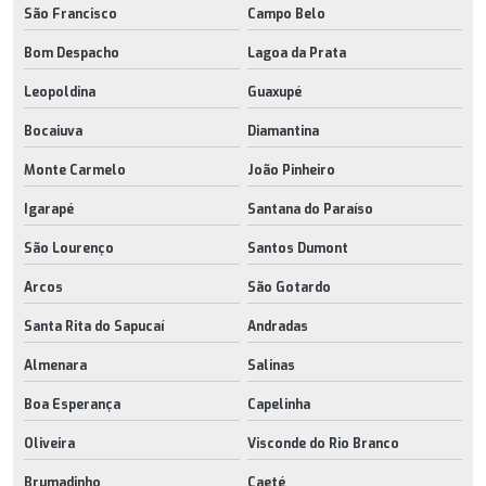
São Francisco
Campo Belo
Bom Despacho
Lagoa da Prata
Leopoldina
Guaxupé
Bocaiuva
Diamantina
Monte Carmelo
João Pinheiro
Igarapé
Santana do Paraíso
São Lourenço
Santos Dumont
Arcos
São Gotardo
Santa Rita do Sapucaí
Andradas
Almenara
Salinas
Boa Esperança
Capelinha
Oliveira
Visconde do Rio Branco
Brumadinho
Caeté