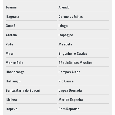
Joaíma
Areado
Itaguara
Carmo de Minas
Guapé
Itinga
Ataléia
Itapagipe
Poté
Mirabela
Miraí
Engenheiro Caldas
Monte Belo
São João das Missões
Ubaporanga
Campos Altos
Itatiaiuçu
Rio Casca
Santa Maria do Suaçuí
Lagoa Dourada
Ilicínea
Mar de Espanha
Itapeva
Bom Repouso