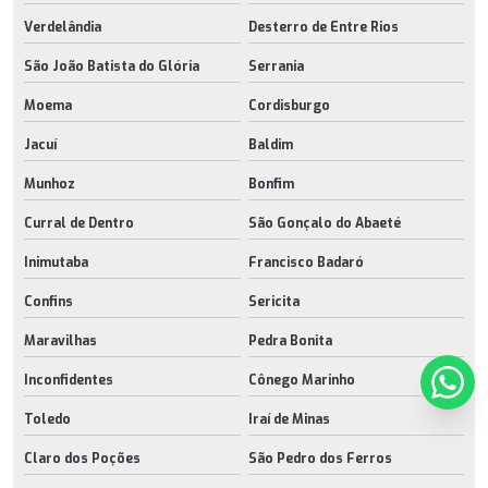
Verdelândia
Desterro de Entre Rios
São João Batista do Glória
Serrania
Moema
Cordisburgo
Jacuí
Baldim
Munhoz
Bonfim
Curral de Dentro
São Gonçalo do Abaeté
Inimutaba
Francisco Badaró
Confins
Sericita
Maravilhas
Pedra Bonita
Inconfidentes
Cônego Marinho
Toledo
Iraí de Minas
Claro dos Poções
São Pedro dos Ferros