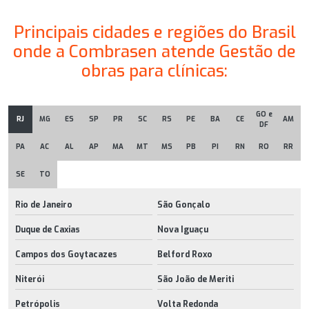
Principais cidades e regiões do Brasil
onde a Combrasen atende Gestão de
obras para clínicas:
GO e
RJ
MG
ES
SP
PR
SC
RS
PE
BA
CE
AM
DF
PA
AC
AL
AP
MA
MT
MS
PB
PI
RN
RO
RR
SE
TO
Rio de Janeiro
São Gonçalo
Duque de Caxias
Nova Iguaçu
Campos dos Goytacazes
Belford Roxo
Niterói
São João de Meriti
Petrópolis
Volta Redonda