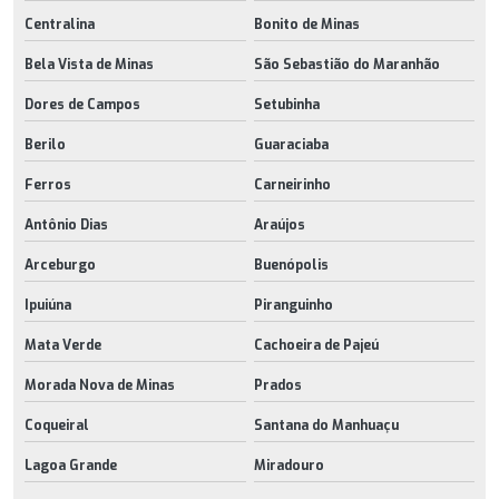
Centralina
Bonito de Minas
Bela Vista de Minas
São Sebastião do Maranhão
Dores de Campos
Setubinha
Berilo
Guaraciaba
Ferros
Carneirinho
Antônio Dias
Araújos
Arceburgo
Buenópolis
Ipuiúna
Piranguinho
Mata Verde
Cachoeira de Pajeú
Morada Nova de Minas
Prados
Coqueiral
Santana do Manhuaçu
Lagoa Grande
Miradouro