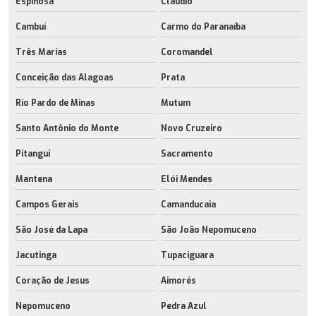
Espinosa
Cláudio
Cambuí
Carmo do Paranaíba
Três Marias
Coromandel
Conceição das Alagoas
Prata
Rio Pardo de Minas
Mutum
Santo Antônio do Monte
Novo Cruzeiro
Pitangui
Sacramento
Mantena
Elói Mendes
Campos Gerais
Camanducaia
São José da Lapa
São João Nepomuceno
Jacutinga
Tupaciguara
Coração de Jesus
Aimorés
Nepomuceno
Pedra Azul