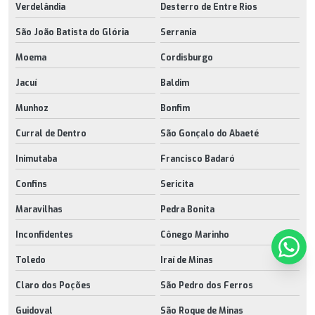
Verdelândia
Desterro de Entre Rios
São João Batista do Glória
Serrania
Moema
Cordisburgo
Jacuí
Baldim
Munhoz
Bonfim
Curral de Dentro
São Gonçalo do Abaeté
Inimutaba
Francisco Badaró
Confins
Sericita
Maravilhas
Pedra Bonita
Inconfidentes
Cônego Marinho
Toledo
Iraí de Minas
Claro dos Poções
São Pedro dos Ferros
Guidoval
São Roque de Minas