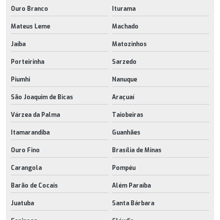
Ouro Branco
Iturama
Mateus Leme
Machado
Jaíba
Matozinhos
Porteirinha
Sarzedo
Piumhi
Nanuque
São Joaquim de Bicas
Araçuaí
Várzea da Palma
Taiobeiras
Itamarandiba
Guanhães
Ouro Fino
Brasília de Minas
Carangola
Pompéu
Barão de Cocais
Além Paraíba
Juatuba
Santa Bárbara