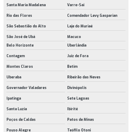
Santa Maria Madalena
Varre-Sai
Rio das Flores
Comendador Levy Gasparian
São Sebastião do Alto
Laje do Muriaé
São José de Ubá
Macuco
Belo Horizonte
Uberlândia
Contagem
Juiz de Fora
Montes Claros
Betim
Uberaba
Ribeirão das Neves
Governador Valadares
Divinópolis
Ipatinga
Sete Lagoas
Santa Luzia
Ibirité
Poços de Caldas
Patos de Minas
Pouso Alegre
Teófilo Otoni