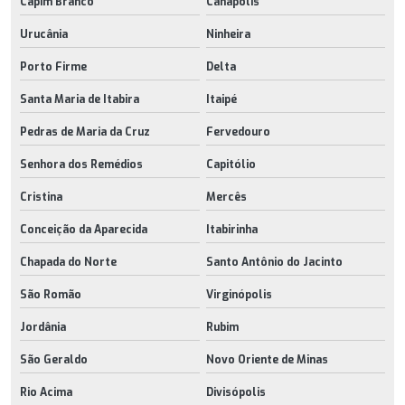
Capim Branco
Canápolis
Urucânia
Ninheira
Porto Firme
Delta
Santa Maria de Itabira
Itaipé
Pedras de Maria da Cruz
Fervedouro
Senhora dos Remédios
Capitólio
Cristina
Mercês
Conceição da Aparecida
Itabirinha
Chapada do Norte
Santo Antônio do Jacinto
São Romão
Virginópolis
Jordânia
Rubim
São Geraldo
Novo Oriente de Minas
Rio Acima
Divisópolis