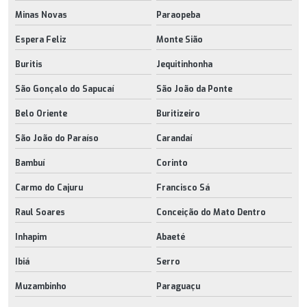
Minas Novas
Paraopeba
Espera Feliz
Monte Sião
Buritis
Jequitinhonha
São Gonçalo do Sapucaí
São João da Ponte
Belo Oriente
Buritizeiro
São João do Paraíso
Carandaí
Bambuí
Corinto
Carmo do Cajuru
Francisco Sá
Raul Soares
Conceição do Mato Dentro
Inhapim
Abaeté
Ibiá
Serro
Muzambinho
Paraguaçu