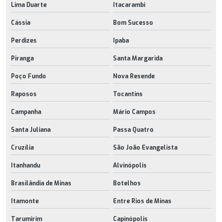
Lima Duarte
Itacarambi
Cássia
Bom Sucesso
Perdizes
Ipaba
Piranga
Santa Margarida
Poço Fundo
Nova Resende
Raposos
Tocantins
Campanha
Mário Campos
Santa Juliana
Passa Quatro
Cruzília
São João Evangelista
Itanhandu
Alvinópolis
Brasilândia de Minas
Botelhos
Itamonte
Entre Rios de Minas
Tarumirim
Capinópolis