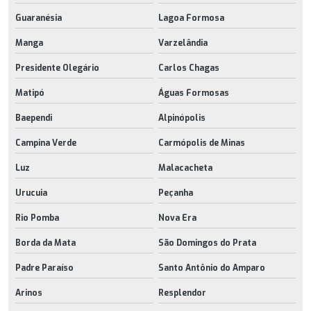
Guaranésia
Lagoa Formosa
Manga
Varzelândia
Presidente Olegário
Carlos Chagas
Matipó
Águas Formosas
Baependi
Alpinópolis
Campina Verde
Carmópolis de Minas
Luz
Malacacheta
Urucuia
Peçanha
Rio Pomba
Nova Era
Borda da Mata
São Domingos do Prata
Padre Paraíso
Santo Antônio do Amparo
Arinos
Resplendor