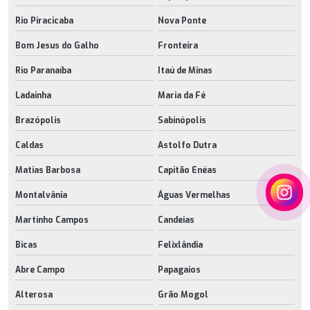
Rio Piracicaba
Nova Ponte
Bom Jesus do Galho
Fronteira
Rio Paranaíba
Itaú de Minas
Ladainha
Maria da Fé
Brazópolis
Sabinópolis
Caldas
Astolfo Dutra
Matias Barbosa
Capitão Enéas
Montalvânia
Águas Vermelhas
Martinho Campos
Candeias
Bicas
Felixlândia
Abre Campo
Papagaios
Alterosa
Grão Mogol