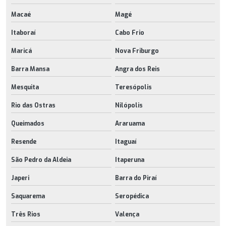
Macaé
Magé
Itaboraí
Cabo Frio
Maricá
Nova Friburgo
Barra Mansa
Angra dos Reis
Mesquita
Teresópolis
Rio das Ostras
Nilópolis
Queimados
Araruama
Resende
Itaguaí
São Pedro da Aldeia
Itaperuna
Japeri
Barra do Piraí
Saquarema
Seropédica
Três Rios
Valença