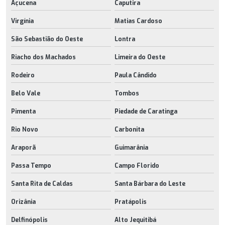
Açucena
Caputira
Virgínia
Matias Cardoso
São Sebastião do Oeste
Lontra
Riacho dos Machados
Limeira do Oeste
Rodeiro
Paula Cândido
Belo Vale
Tombos
Pimenta
Piedade de Caratinga
Rio Novo
Carbonita
Araporã
Guimarânia
Passa Tempo
Campo Florido
Santa Rita de Caldas
Santa Bárbara do Leste
Orizânia
Pratápolis
Delfinópolis
Alto Jequitibá