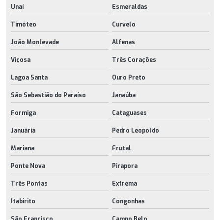
Unaí
Esmeraldas
Timóteo
Curvelo
João Monlevade
Alfenas
Viçosa
Três Corações
Lagoa Santa
Ouro Preto
São Sebastião do Paraíso
Janaúba
Formiga
Cataguases
Januária
Pedro Leopoldo
Mariana
Frutal
Ponte Nova
Pirapora
Três Pontas
Extrema
Itabirito
Congonhas
São Francisco
Campo Belo