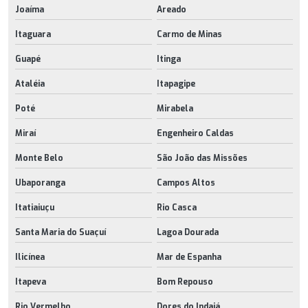
Joaíma
Areado
Itaguara
Carmo de Minas
Guapé
Itinga
Ataléia
Itapagipe
Poté
Mirabela
Miraí
Engenheiro Caldas
Monte Belo
São João das Missões
Ubaporanga
Campos Altos
Itatiaiuçu
Rio Casca
Santa Maria do Suaçuí
Lagoa Dourada
Ilicínea
Mar de Espanha
Itapeva
Bom Repouso
Rio Vermelho
Dores do Indaiá