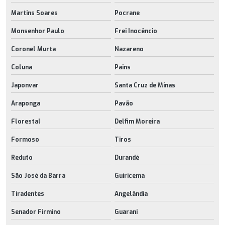
Martins Soares
Pocrane
Monsenhor Paulo
Frei Inocêncio
Coronel Murta
Nazareno
Coluna
Pains
Japonvar
Santa Cruz de Minas
Araponga
Pavão
Florestal
Delfim Moreira
Formoso
Tiros
Reduto
Durandé
São José da Barra
Guiricema
Tiradentes
Angelândia
Senador Firmino
Guarani