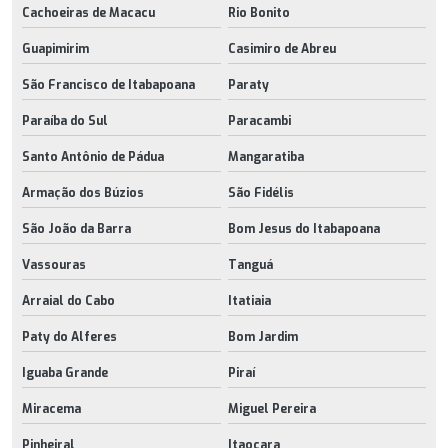
Cachoeiras de Macacu
Rio Bonito
Guapimirim
Casimiro de Abreu
São Francisco de Itabapoana
Paraty
Paraíba do Sul
Paracambi
Santo Antônio de Pádua
Mangaratiba
Armação dos Búzios
São Fidélis
São João da Barra
Bom Jesus do Itabapoana
Vassouras
Tanguá
Arraial do Cabo
Itatiaia
Paty do Alferes
Bom Jardim
Iguaba Grande
Piraí
Miracema
Miguel Pereira
Pinheiral
Itaocara