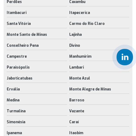
Perdões
Caxambu
Itambacuri
Itapecerica
Santa Vitória
Carmo do Rio Claro
Monte Santo de Minas
Lajinha
Conselheiro Pena
Divino
Campestre
Manhumirim
Paraisópolis
Lambari
Jaboticatubas
Monte Azul
Ervália
Monte Alegre de Minas
Medina
Barroso
Turmalina
Vazante
Simonésia
Caraí
Ipanema
Itaobim