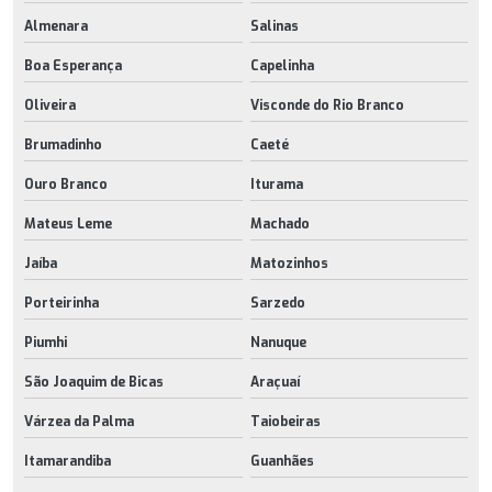
Almenara
Salinas
Boa Esperança
Capelinha
Oliveira
Visconde do Rio Branco
Brumadinho
Caeté
Ouro Branco
Iturama
Mateus Leme
Machado
Jaíba
Matozinhos
Porteirinha
Sarzedo
Piumhi
Nanuque
São Joaquim de Bicas
Araçuaí
Várzea da Palma
Taiobeiras
Itamarandiba
Guanhães