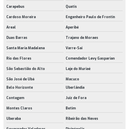
Carapebus
Quatis
Cardoso Moreira
Engenheiro Paulo de Frontin
Areal
Aperibé
Duas Barras
Trajano de Moraes
Santa Maria Madalena
Varre-Sai
Rio das Flores
Comendador Levy Gasparian
São Sebastião do Alto
Laje do Muriaé
São José de Ubá
Macuco
Belo Horizonte
Uberlândia
Contagem
Juiz de Fora
Montes Claros
Betim
Uberaba
Ribeirão das Neves
Governador Valadares
Divinópolis