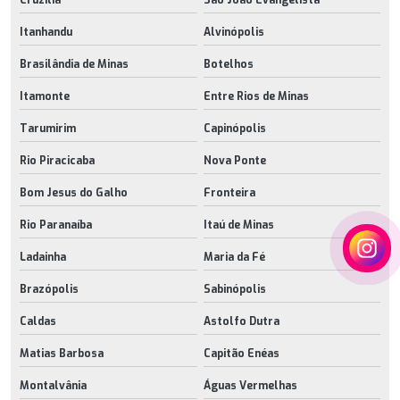
Itanhandu
Alvinópolis
Brasilândia de Minas
Botelhos
Itamonte
Entre Rios de Minas
Tarumirim
Capinópolis
Rio Piracicaba
Nova Ponte
Bom Jesus do Galho
Fronteira
Rio Paranaíba
Itaú de Minas
Ladainha
Maria da Fé
Brazópolis
Sabinópolis
Caldas
Astolfo Dutra
Matias Barbosa
Capitão Enéas
Montalvânia
Águas Vermelhas