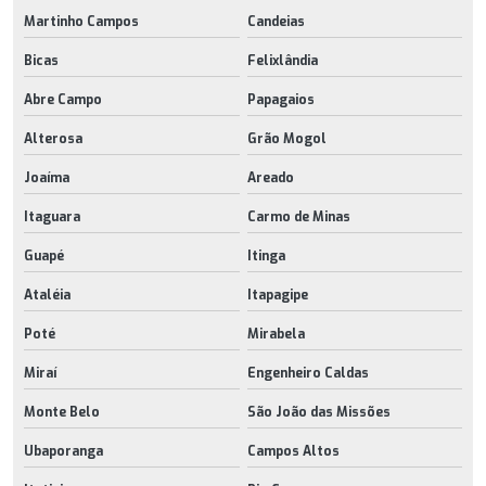
Martinho Campos
Candeias
Bicas
Felixlândia
Abre Campo
Papagaios
Alterosa
Grão Mogol
Joaíma
Areado
Itaguara
Carmo de Minas
Guapé
Itinga
Ataléia
Itapagipe
Poté
Mirabela
Miraí
Engenheiro Caldas
Monte Belo
São João das Missões
Ubaporanga
Campos Altos