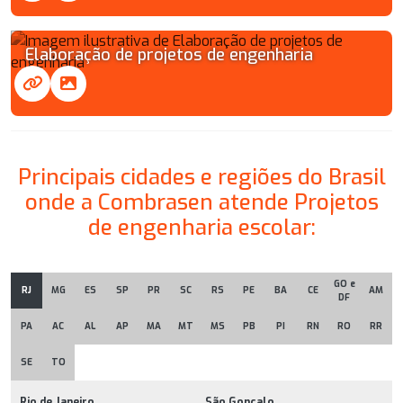
Elaboração de projetos de engenharia
Principais cidades e regiões do Brasil
onde a Combrasen atende Projetos
de engenharia escolar:
GO e
RJ
MG
ES
SP
PR
SC
RS
PE
BA
CE
AM
DF
PA
AC
AL
AP
MA
MT
MS
PB
PI
RN
RO
RR
SE
TO
Rio de Janeiro
São Gonçalo