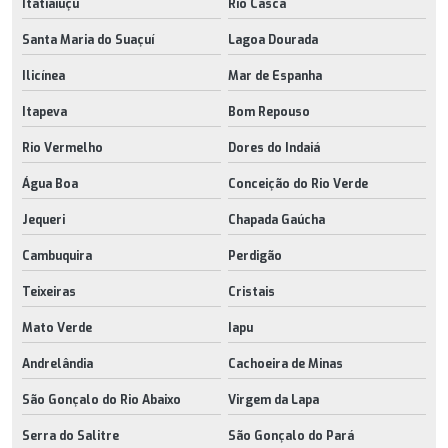
Itatiaiuçu
Rio Casca
Santa Maria do Suaçuí
Lagoa Dourada
Ilicínea
Mar de Espanha
Itapeva
Bom Repouso
Rio Vermelho
Dores do Indaiá
Água Boa
Conceição do Rio Verde
Jequeri
Chapada Gaúcha
Cambuquira
Perdigão
Teixeiras
Cristais
Mato Verde
Iapu
Andrelândia
Cachoeira de Minas
São Gonçalo do Rio Abaixo
Virgem da Lapa
Serra do Salitre
São Gonçalo do Pará