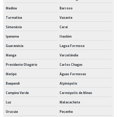
Medina
Barroso
Turmalina
Vazante
Simonésia
Caraí
Ipanema
Itaobim
Guaranésia
Lagoa Formosa
Manga
Varzelândia
Presidente Olegário
Carlos Chagas
Matipó
Águas Formosas
Baependi
Alpinópolis
Campina Verde
Carmópolis de Minas
Luz
Malacacheta
Urucuia
Peçanha