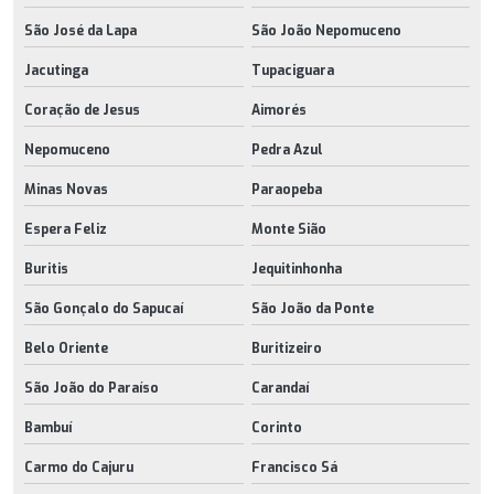
São José da Lapa
São João Nepomuceno
Jacutinga
Tupaciguara
Coração de Jesus
Aimorés
Nepomuceno
Pedra Azul
Minas Novas
Paraopeba
Espera Feliz
Monte Sião
Buritis
Jequitinhonha
São Gonçalo do Sapucaí
São João da Ponte
Belo Oriente
Buritizeiro
São João do Paraíso
Carandaí
Bambuí
Corinto
Carmo do Cajuru
Francisco Sá