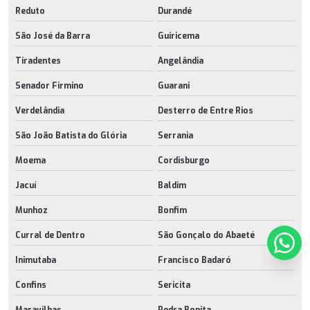
Reduto
Durandé
São José da Barra
Guiricema
Tiradentes
Angelândia
Senador Firmino
Guarani
Verdelândia
Desterro de Entre Rios
São João Batista do Glória
Serrania
Moema
Cordisburgo
Jacuí
Baldim
Munhoz
Bonfim
Curral de Dentro
São Gonçalo do Abaeté
Inimutaba
Francisco Badaró
Confins
Sericita
Maravilhas
Pedra Bonita