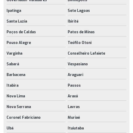
Ipatinga
Sete Lagoas
Santa Luzia
Ibirité
Poços de Caldas
Patos de Minas
Pouso Alegre
Teófilo Otoni
Varginha
Conselheiro Lafaiete
Sabará
Vespasiano
Barbacena
Araguari
Itabira
Passos
Nova Lima
Araxá
Nova Serrana
Lavras
Coronel Fabriciano
Muriaé
Ubá
Ituiutaba