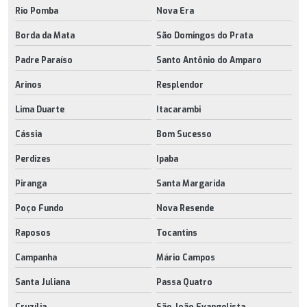
Rio Pomba
Nova Era
Borda da Mata
São Domingos do Prata
Padre Paraíso
Santo Antônio do Amparo
Arinos
Resplendor
Lima Duarte
Itacarambi
Cássia
Bom Sucesso
Perdizes
Ipaba
Piranga
Santa Margarida
Poço Fundo
Nova Resende
Raposos
Tocantins
Campanha
Mário Campos
Santa Juliana
Passa Quatro
Cruzília
São João Evangelista