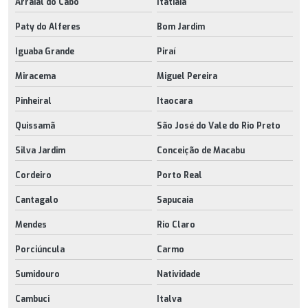
Arraial do Cabo
Itatiaia
Paty do Alferes
Bom Jardim
Iguaba Grande
Piraí
Miracema
Miguel Pereira
Pinheiral
Itaocara
Quissamã
São José do Vale do Rio Preto
Silva Jardim
Conceição de Macabu
Cordeiro
Porto Real
Cantagalo
Sapucaia
Mendes
Rio Claro
Porciúncula
Carmo
Sumidouro
Natividade
Cambuci
Italva