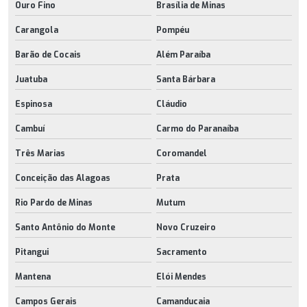
Ouro Fino
Brasília de Minas
Carangola
Pompéu
Barão de Cocais
Além Paraíba
Juatuba
Santa Bárbara
Espinosa
Cláudio
Cambuí
Carmo do Paranaíba
Três Marias
Coromandel
Conceição das Alagoas
Prata
Rio Pardo de Minas
Mutum
Santo Antônio do Monte
Novo Cruzeiro
Pitangui
Sacramento
Mantena
Elói Mendes
Campos Gerais
Camanducaia