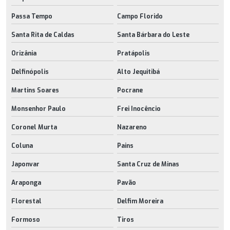
Passa Tempo
Campo Florido
Santa Rita de Caldas
Santa Bárbara do Leste
Orizânia
Pratápolis
Delfinópolis
Alto Jequitibá
Martins Soares
Pocrane
Monsenhor Paulo
Frei Inocêncio
Coronel Murta
Nazareno
Coluna
Pains
Japonvar
Santa Cruz de Minas
Araponga
Pavão
Florestal
Delfim Moreira
Formoso
Tiros