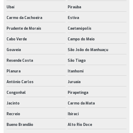
Ubaí
Piraúba
Carmo da Cachoeira
Estiva
Prudente de Morais
Caetanópolis
Cabo Verde
Campo do Meio
Gouveia
São João do Manhuaçu
Resende Costa
São Tiago
Planura
Itanhomi
Antônio Carlos
Juruaia
Congonhal
Pirapetinga
Jacinto
Carmo da Mata
Recreio
Ibiraci
Bueno Brandão
Alto Rio Doce