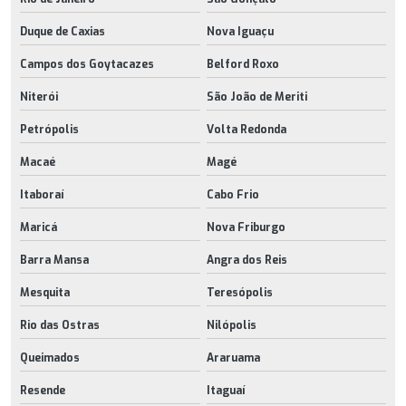
Duque de Caxias
Nova Iguaçu
Campos dos Goytacazes
Belford Roxo
Niterói
São João de Meriti
Petrópolis
Volta Redonda
Macaé
Magé
Itaboraí
Cabo Frio
Maricá
Nova Friburgo
Barra Mansa
Angra dos Reis
Mesquita
Teresópolis
Rio das Ostras
Nilópolis
Queimados
Araruama
Resende
Itaguaí