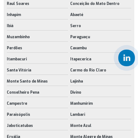
Raul Soares
Conceição do Mato Dentro
Inhapim
Abaeté
Ibiá
Serro
Muzambinho
Paraguaçu
Perdões
Caxambu
Itambacuri
Itapecerica
Santa Vitória
Carmo do Rio Claro
Monte Santo de Minas
Lajinha
Conselheiro Pena
Divino
Campestre
Manhumirim
Paraisópolis
Lambari
Jaboticatubas
Monte Azul
Ervália
Monte Alegre de Minas