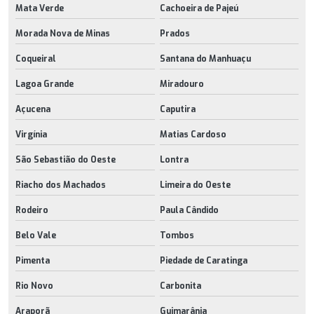
Mata Verde
Cachoeira de Pajeú
Morada Nova de Minas
Prados
Coqueiral
Santana do Manhuaçu
Lagoa Grande
Miradouro
Açucena
Caputira
Virgínia
Matias Cardoso
São Sebastião do Oeste
Lontra
Riacho dos Machados
Limeira do Oeste
Rodeiro
Paula Cândido
Belo Vale
Tombos
Pimenta
Piedade de Caratinga
Rio Novo
Carbonita
Araporã
Guimarânia