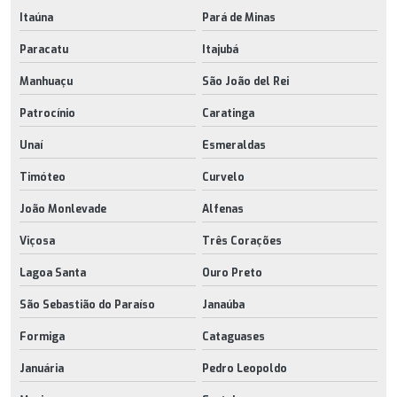
Itaúna
Pará de Minas
Paracatu
Itajubá
Manhuaçu
São João del Rei
Patrocínio
Caratinga
Unaí
Esmeraldas
Timóteo
Curvelo
João Monlevade
Alfenas
Viçosa
Três Corações
Lagoa Santa
Ouro Preto
São Sebastião do Paraíso
Janaúba
Formiga
Cataguases
Januária
Pedro Leopoldo