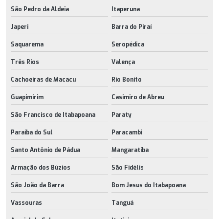
São Pedro da Aldeia
Itaperuna
Japeri
Barra do Piraí
Saquarema
Seropédica
Três Rios
Valença
Cachoeiras de Macacu
Rio Bonito
Guapimirim
Casimiro de Abreu
São Francisco de Itabapoana
Paraty
Paraíba do Sul
Paracambi
Santo Antônio de Pádua
Mangaratiba
Armação dos Búzios
São Fidélis
São João da Barra
Bom Jesus do Itabapoana
Vassouras
Tanguá