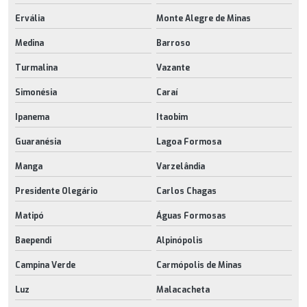
Ervália
Monte Alegre de Minas
Medina
Barroso
Turmalina
Vazante
Simonésia
Caraí
Ipanema
Itaobim
Guaranésia
Lagoa Formosa
Manga
Varzelândia
Presidente Olegário
Carlos Chagas
Matipó
Águas Formosas
Baependi
Alpinópolis
Campina Verde
Carmópolis de Minas
Luz
Malacacheta