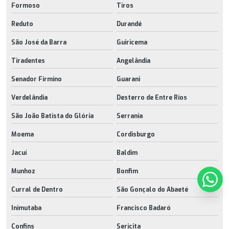
Formoso
Tiros
Reduto
Durandé
São José da Barra
Guiricema
Tiradentes
Angelândia
Senador Firmino
Guarani
Verdelândia
Desterro de Entre Rios
São João Batista do Glória
Serrania
Moema
Cordisburgo
Jacuí
Baldim
Munhoz
Bonfim
Curral de Dentro
São Gonçalo do Abaeté
Inimutaba
Francisco Badaró
Confins
Sericita