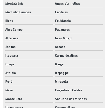
Montalvânia
Águas Vermelhas
Martinho Campos
Candeias
Bicas
Felixlândia
Abre Campo
Papagaios
Alterosa
Grão Mogol
Joaíma
Areado
Itaguara
Carmo de Minas
Guapé
Itinga
Ataléia
Itapagipe
Poté
Mirabela
Miraí
Engenheiro Caldas
Monte Belo
São João das Missões
Ubaporanga
Campos Altos