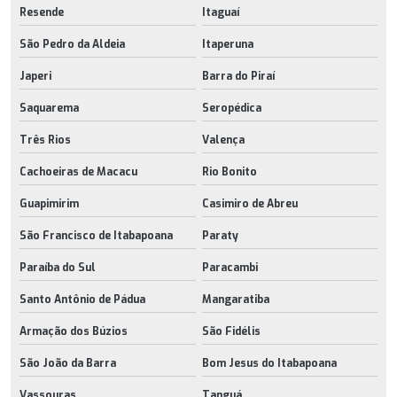
Resende
Itaguaí
São Pedro da Aldeia
Itaperuna
Japeri
Barra do Piraí
Saquarema
Seropédica
Três Rios
Valença
Cachoeiras de Macacu
Rio Bonito
Guapimirim
Casimiro de Abreu
São Francisco de Itabapoana
Paraty
Paraíba do Sul
Paracambi
Santo Antônio de Pádua
Mangaratiba
Armação dos Búzios
São Fidélis
São João da Barra
Bom Jesus do Itabapoana
Vassouras
Tanguá