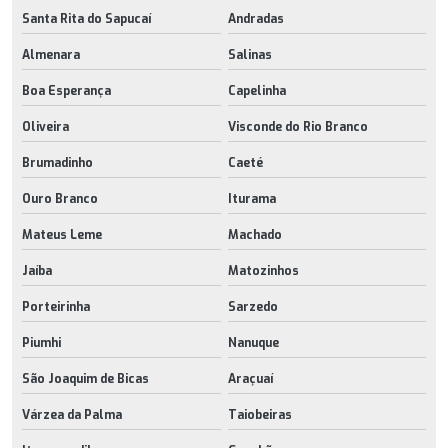
Santa Rita do Sapucaí
Andradas
Almenara
Salinas
Boa Esperança
Capelinha
Oliveira
Visconde do Rio Branco
Brumadinho
Caeté
Ouro Branco
Iturama
Mateus Leme
Machado
Jaíba
Matozinhos
Porteirinha
Sarzedo
Piumhi
Nanuque
São Joaquim de Bicas
Araçuaí
Várzea da Palma
Taiobeiras