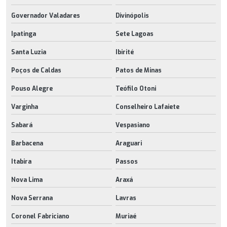
Governador Valadares
Divinópolis
Ipatinga
Sete Lagoas
Santa Luzia
Ibirité
Poços de Caldas
Patos de Minas
Pouso Alegre
Teófilo Otoni
Varginha
Conselheiro Lafaiete
Sabará
Vespasiano
Barbacena
Araguari
Itabira
Passos
Nova Lima
Araxá
Nova Serrana
Lavras
Coronel Fabriciano
Muriaé