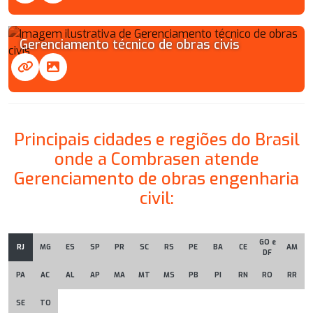
Gerenciamento técnico de obras civis
Principais cidades e regiões do Brasil
onde a Combrasen atende
Gerenciamento de obras engenharia
civil:
GO e
RJ
MG
ES
SP
PR
SC
RS
PE
BA
CE
AM
DF
PA
AC
AL
AP
MA
MT
MS
PB
PI
RN
RO
RR
SE
TO