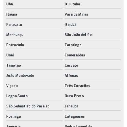
Ubá
Ituiutaba
Itaúna
Pará de Minas
Paracatu
Itajubá
Manhuaçu
São João del Rei
Patrocínio
Caratinga
Unaí
Esmeraldas
Timóteo
Curvelo
João Monlevade
Alfenas
Viçosa
Três Corações
Lagoa Santa
Ouro Preto
São Sebastião do Paraíso
Janaúba
Formiga
Cataguases
Januária
Pedro Leopoldo