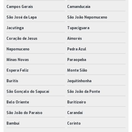
Campos Gerais
Camanducaia
São José da Lapa
São João Nepomuceno
Jacutinga
Tupaciguara
Coração de Jesus
Aimorés
Nepomuceno
Pedra Azul
Minas Novas
Paraopeba
Espera Feliz
Monte Sião
Buritis
Jequitinhonha
São Gonçalo do Sapucaí
São João da Ponte
Belo Oriente
Buritizeiro
São João do Paraíso
Carandaí
Bambuí
Corinto