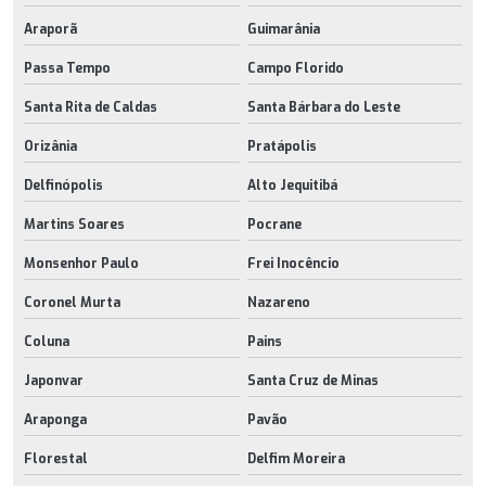
Araporã
Guimarânia
Passa Tempo
Campo Florido
Santa Rita de Caldas
Santa Bárbara do Leste
Orizânia
Pratápolis
Delfinópolis
Alto Jequitibá
Martins Soares
Pocrane
Monsenhor Paulo
Frei Inocêncio
Coronel Murta
Nazareno
Coluna
Pains
Japonvar
Santa Cruz de Minas
Araponga
Pavão
Florestal
Delfim Moreira