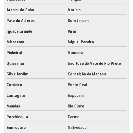
Arraial do Cabo
Itatiaia
Paty do Alferes
Bom Jardim
Iguaba Grande
Piraí
Miracema
Miguel Pereira
Pinheiral
Itaocara
Quissamã
São José do Vale do Rio Preto
Silva Jardim
Conceição de Macabu
Cordeiro
Porto Real
Cantagalo
Sapucaia
Mendes
Rio Claro
Porciúncula
Carmo
Sumidouro
Natividade