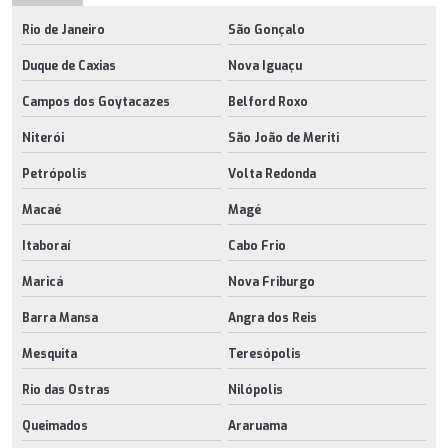
Rio de Janeiro
São Gonçalo
Duque de Caxias
Nova Iguaçu
Campos dos Goytacazes
Belford Roxo
Niterói
São João de Meriti
Petrópolis
Volta Redonda
Macaé
Magé
Itaboraí
Cabo Frio
Maricá
Nova Friburgo
Barra Mansa
Angra dos Reis
Mesquita
Teresópolis
Rio das Ostras
Nilópolis
Queimados
Araruama