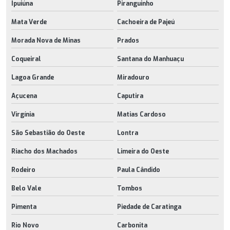
Ipuiúna
Piranguinho
Mata Verde
Cachoeira de Pajeú
Morada Nova de Minas
Prados
Coqueiral
Santana do Manhuaçu
Lagoa Grande
Miradouro
Açucena
Caputira
Virgínia
Matias Cardoso
São Sebastião do Oeste
Lontra
Riacho dos Machados
Limeira do Oeste
Rodeiro
Paula Cândido
Belo Vale
Tombos
Pimenta
Piedade de Caratinga
Rio Novo
Carbonita