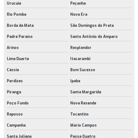
Urucuia
Peçanha
Rio Pomba
Nova Era
Borda da Mata
São Domingos do Prata
Padre Paraíso
Santo Antônio do Amparo
Arinos
Resplendor
Lima Duarte
Itacarambi
Cássia
Bom Sucesso
Perdizes
Ipaba
Piranga
Santa Margarida
Poço Fundo
Nova Resende
Raposos
Tocantins
Campanha
Mário Campos
Santa Juliana
Passa Quatro