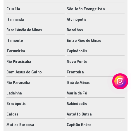
Cruzília
São João Evangelista
Itanhandu
Alvinópolis
Brasilândia de Minas
Botelhos
Itamonte
Entre Rios de Minas
Tarumirim
Capinópolis
Rio Piracicaba
Nova Ponte
Bom Jesus do Galho
Fronteira
Rio Paranaíba
Itaú de Minas
Ladainha
Maria da Fé
Brazópolis
Sabinópolis
Caldas
Astolfo Dutra
Matias Barbosa
Capitão Enéas