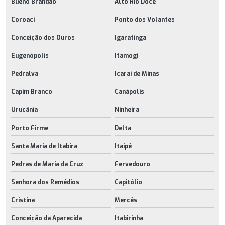
Bueno Brandão
Alto Rio Doce
Coroaci
Ponto dos Volantes
Conceição dos Ouros
Igaratinga
Eugenópolis
Itamogi
Pedralva
Icaraí de Minas
Capim Branco
Canápolis
Urucânia
Ninheira
Porto Firme
Delta
Santa Maria de Itabira
Itaipé
Pedras de Maria da Cruz
Fervedouro
Senhora dos Remédios
Capitólio
Cristina
Mercês
Conceição da Aparecida
Itabirinha