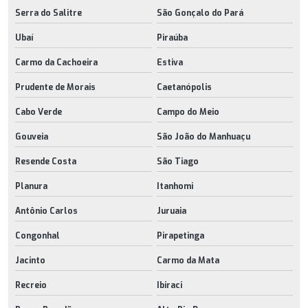
Serra do Salitre
São Gonçalo do Pará
Ubaí
Piraúba
Carmo da Cachoeira
Estiva
Prudente de Morais
Caetanópolis
Cabo Verde
Campo do Meio
Gouveia
São João do Manhuaçu
Resende Costa
São Tiago
Planura
Itanhomi
Antônio Carlos
Juruaia
Congonhal
Pirapetinga
Jacinto
Carmo da Mata
Recreio
Ibiraci