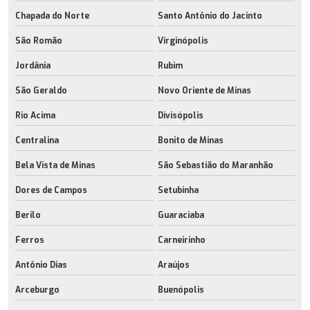
Chapada do Norte
Santo Antônio do Jacinto
São Romão
Virginópolis
Jordânia
Rubim
São Geraldo
Novo Oriente de Minas
Rio Acima
Divisópolis
Centralina
Bonito de Minas
Bela Vista de Minas
São Sebastião do Maranhão
Dores de Campos
Setubinha
Berilo
Guaraciaba
Ferros
Carneirinho
Antônio Dias
Araújos
Arceburgo
Buenópolis