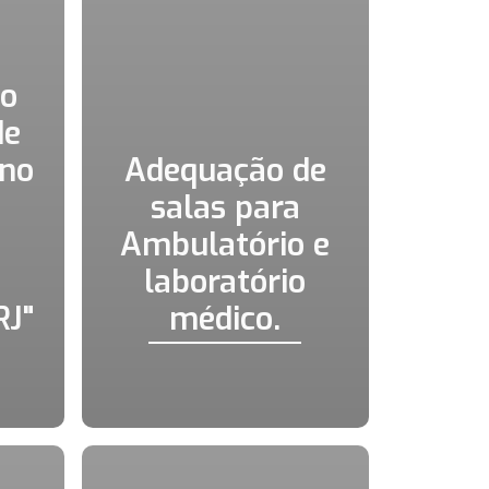
ão
de
 no
Adequação de
salas para
Ambulatório e
laboratório
RJ"
médico.