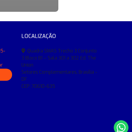
LOCALIZAÇÃO
45-
Quadra SMAS Trecho 3 Conjunto
3 Bloco B1 – Sala 301 a 302 Ed. The
br
Union
Setores Complementares, Brasília -
DF
CEP: 70610-635