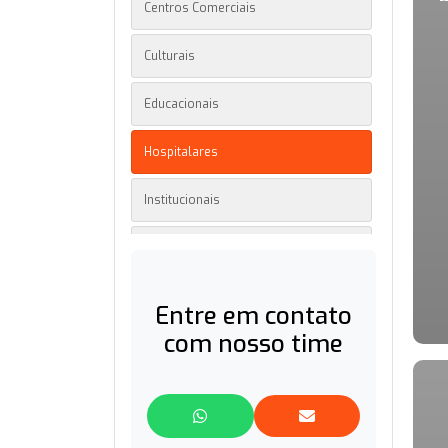
Centros Comerciais
Culturais
Educacionais
Hospitalares
Institucionais
Mobilidade Urbana
Multinacionais
Entre em contato
com nosso time
Residenciais
Segurança