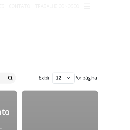
ES
CONTATO
TRABALHE CONOSCO
Exibir
Por página
nto