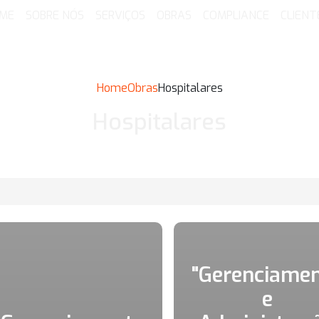
ME
SOBRE NÓS
SERVIÇOS
OBRAS
COMPLIANCE
CLIENT
Home
Obras
Hospitalares
Hospitalares
"Gerenciame
e