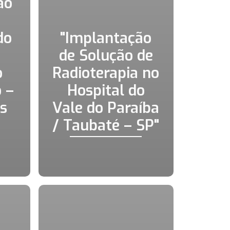
ão
do
"Implantação
de Solução de
o
Radioterapia no
 –
Hospital do
s
Vale do Paraíba
"
/ Taubaté – SP"