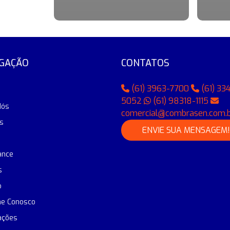
GAÇÃO
CONTATOS
(61) 3963-7700
(61) 33
5052
(61) 98318-1115
Nós
comercial@combrasen.com.
s
ENVIE SUA MENSAGEM!
ance
s
o
he Conosco
ações